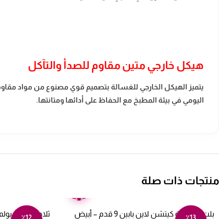
هيكل خارجي متين مقاوم للصدأ والتآكل
يتميز الهيكل الخارجي للغسالة بتصميم قوي مصنوع من مواد مقاومة 
اليومي في بيئة المطبخ مع الحفاظ على أدائها ومتانتها.
منتجات ذات صلة
ضمان
عامين
بلت ان ثلاجة كيتشن لاين بابين 9 قدم – أبيض
٪12
٪13