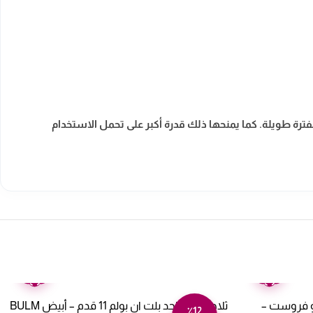
ترة طويلة. كما يمنحها ذلك قدرة أكبر على تحمل الاستخدام
ضمان
ضمان
عامين
عامين
ن باب واحد 4 قدم نو فروست –
ثلاجة باب واحد بلت ان بولم 11 قدم – أبيض BULM
٪12