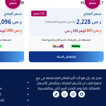
177BI
KL2761-243LT
خصم
خصم
سعر المنتج
سعر المنتج
٪13 خصم
2,096
2,228
ر.س
ر.س
( يشمل الضريبة المضافة )
ر.س
2,561
ر.س
2,390
وفر 333 ر.س
وفر 294
قسّمها على طريقتك، اشترِ الآن وادفع لاحقاً
قسّمها على
إضافة إلى السلة
متجر بلت إن هو أحد أكبر المتاجر المتخصصة في بيع
اجهزة البلت ان لأشهر الماركات وبأفضل الأسعار
س
بالمملكة، كما يوفر المتجر البيع كاش وبالتقسيط
ا
الا