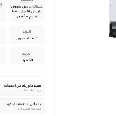
ال
غسالة يوجين صحون
بلت ان 14 مكان – 6
برامج – أبيض
النوع
غسالة صحون
التردد
60 هرتز
قسم فاتورتك على 4 دفعات
بدون فوائد مع تابي
دفع آمن بالبطاقات البنكية
مدى، فيزا، وماستركارد