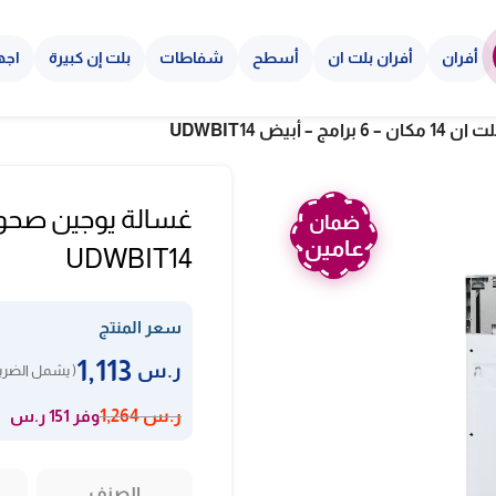
أفران
أفران بلت ان
أسطح
شفاطات
بلت إن كبيرة
اجه
أبيض UDWBIT14
ضمان
عامين
UDWBIT14
سعر المنتج
1,113
ر.س
( يشمل الضريب
وفر 151 ر.س
ر.س
1,264
الصنف