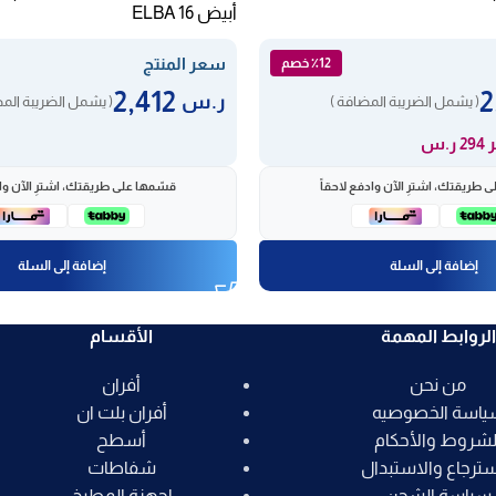
أبيض ELBA 16
سعر المنتج
٪12 خصم
2,412
ر.س
( يشمل الضريبة المضافة )
( يشمل الضريبة المض
 ر.س
 طريقتك، اشترِ الآن وادفع لاحقاً
قسّمها على طريقتك، اشترِ الآن واد
إضافة إلى السلة
إضافة إلى السلة
الروابط المهمة
الأقسام
من نحن
أفران
ياسة الخصوصيه
أفران بلت ان
لشروط والأحكام
أسطح
سترجاع والاستبدال
شفاطات
سياسة الشحن
اجهزة المطبخ