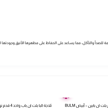
للصدأ والتآكل، مما يساعد على الحفاظ على مظهرها الأنيق وجودتها لف
ضمان
عامين
ثلاجة 9 قدم بولم بلت ان بابين – أبيض BULM
ثلاجة البا بلت ا