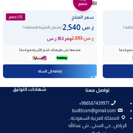
180BI
خصم
سعر المنتج
٪12 خصم
2,540
ر.س
افة )
( يشمل الضريبة المضافة )
ر.س
2,893
وفر 353 ر.س
فع لاحقاً
قسّمها على طريقتك، اشترِ الآن وادفع لاحقاً
إضافة إلى السلة
شهادات التوثيق
تواصل معنا
builttcom@gmail.com
المملكة العربية السعودية ,
الرياض , حي السلي , ش عبدالله
بن فريان