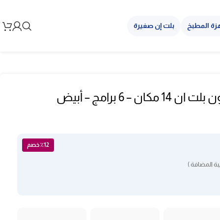
زة المطبخ
بلت إن صغيرة
غسالة يوجين صحون بلت ان 14 مكان – 6 برامج – أبيض
٪12 خصم
ة المضافة )