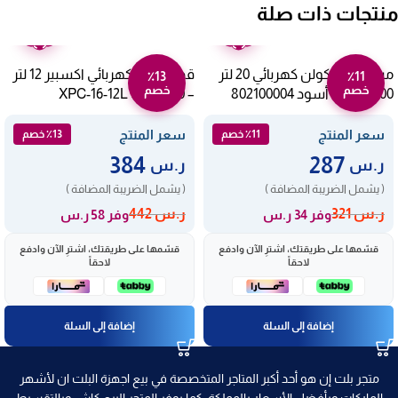
منتجات ذات صلة
ضمان
ضمان
عامين
عامين
ميكروويف كولن كهربائي 20 لتر
قدر ضغط كهربائي اكسبير 12 لتر
٪13
٪11
خصم
خصم
1100 وات – أسود 802100004
– 1600 وات XPC-16-12L
سعر المنتج
سعر المنتج
٪11 خصم
٪13 خصم
384
287
ر.س
ر.س
( يشمل الضريبة المضافة )
( يشمل الضريبة المضافة )
ر.س
321
ر.س
442
وفر 34 ر.س
وفر 58 ر.س
قسّمها على طريقتك، اشترِ الآن وادفع
قسّمها على طريقتك، اشترِ الآن وادفع
لاحقاً
لاحقاً
إضافة إلى السلة
إضافة إلى السلة
متجر بلت إن هو أحد أكبر المتاجر المتخصصة في بيع اجهزة البلت ان لأشهر