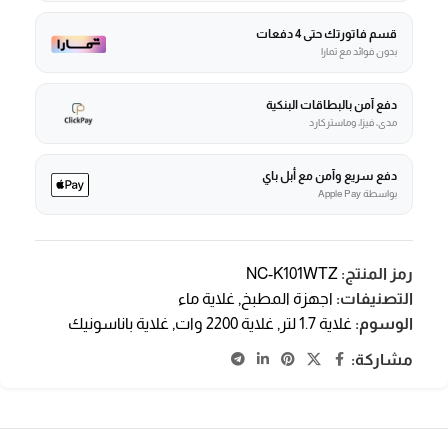
قسم فاتورتك حتى 4 دفعات
بدون فوائد مع تمارا
دفع آمن بالبطاقات البنكية
مدى، فيزا، وماستركارد
دفع سريع وآمن مع أبل باي
بواسطة Apple Pay
رمز المنتج:
NC-K101WTZ
التصنيفات:
اجهزة المطبخ
,
غلاية ماء
الوسوم:
غلاية 1.7 لتر
,
غلاية 2200 وات
,
غلاية باناسونيك
مشاركة: