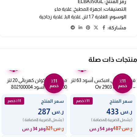
رمز المنتج:
ELBA350GL
التصنيفات:
اجهزة المطبخ
,
غلاية ماء
الوسوم:
الغلاية 1.7 لتر
,
غلاية البا
,
غلاية زجاجية
مشاركة:
منتجات ذات صلة
ضمان
ضمان
عامين
عامين
فرن كهربائي امبكس أسود 63 لتر
ميكروويف كولن كهربائي 20 لتر
٪11
٪11
خصم
خصم
– 2200 وات Ov 2903
1100 وات – أسود 802100004
سعر المنتج
سعر المنتج
٪11 خصم
٪11 خصم
287
433
ر.س
ر.س
( يشمل الضريبة المضافة )
( يشمل الضريبة المضافة )
ر.س
487
ر.س
321
وفر 54 ر.س
وفر 34 ر.س