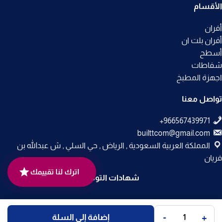
الأقسام
أفران
أفران بلت ان
أسطح
شفاطات
اجهزة المطبخ
تواصل معنا
builttcom@gmail.com
المملكة العربية السعودية , الرياض , حي السلي , ش عبدالله بن
فريان
اترك لنا تقييمك
شهادات التوثيق
جميع الحقوق محفوظة لـ
متجر بلت إن
© 2025.
-
+
إضافة إلى السلة
تم التطوير بواسطة
Code Times
.