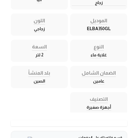
زجاج
الموديل
اللون
ELBA350GL
زجاجي
النوع
السعة
غلاية ماء
2 لتر
الضمان الشامل
بلد المنشأ
عامين
الصين
التصنيف
أجهزة صغيرة
قسم فاتورتك على 4 دفعات