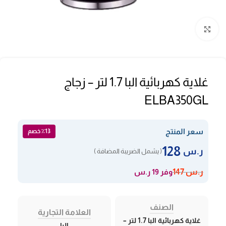
Click to enlarge
غلاية كهربائية البا 1.7 لتر – زجاج
ELBA350GL
سعر المنتج
٪13 خصم
128
ر.س
( يشمل الضريبة المضافة )
وفر 19 ر.س
ر.س
147
الصنف
العلامة التجارية
غلاية كهربائية البا 1.7 لتر –
البا