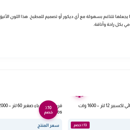
ما يجعلها تتناغم بسهولة مع أي ديكور أو تصميم للمطبخ. هذا اللون ال
مي بكل راحة وأناقة.
ضمان
عامين
قدر ضغط كهربائي اكسبير 12 لتر – 1600 وات
٪10
Ro-60eos
خصم
سعر المنتج
٪13 خصم