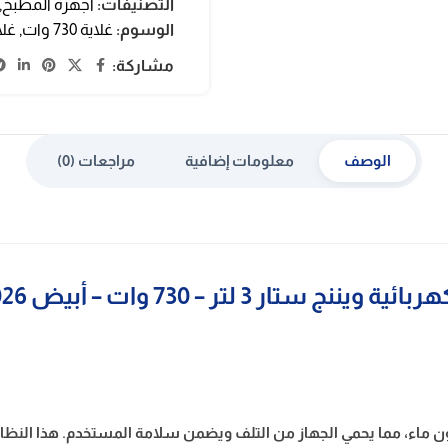
التصنيفات:
اجهزة المطبخ
,
الوسوم:
غلاية 730 وات
,
غلاي
مشاركة:
الوصف
معلومات إضافية
مراجعات (0)
 ويننج ستار 3 لتر – 730 وات – أبيض ST-6026
ون ماء، مما يحمي الجهاز من التلف ويضمن سلامة المستخدم. هذا النظام 