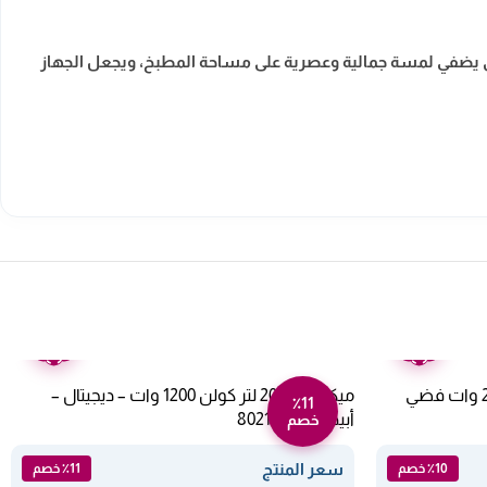
أنيق يضفي لمسة جمالية وعصرية على مساحة المطبخ، ويجعل الجهاز
ضمان
ضمان
عامين
عامين
فرن ارو كهرباء صغير 60 لتر – 2000 وات فضي
ميكروويف 20 لتر كولن 1200 وات – ديجيتال –
٪11
أبيض 802100001
خصم
سعر المنتج
٪10 خصم
٪11 خصم