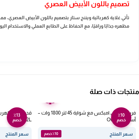
تصميم باللون الأبيض العصري
تأتي غلاية كهربائية ويننج ستار بتصميم باللون الأبيض العصري، م
مظهره جذابًا وراقيًا، مع الحفاظ على الطابع العملي والاستخدام اليو
منتجات ذات صلة
ضمان
عامين
فرن كهربائي امبكس مع شواية 45 لتر 1800 وات –
٪13
٪10
أسود Ov 2902
XPC-16-12L
خصم
خصم
سعر المنتج
سعر المنتج
٪10 خصم