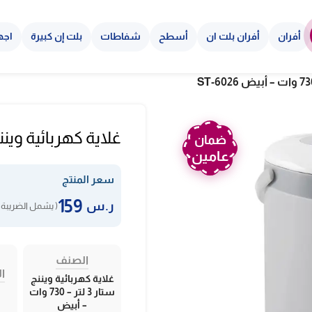
أفران
أفران بلت ان
أسطح
شفاطات
بلت إن كبيرة
اجه
غلاية كهربائية ويننج ستار 3 لتر – 730 وا
ضمان
عامين
سعر المنتج
159
ر.س
( يشمل الضريبة 
الصنف
ال
غلاية كهربائية ويننج
ستار 3 لتر – 730 وات
– أبيض