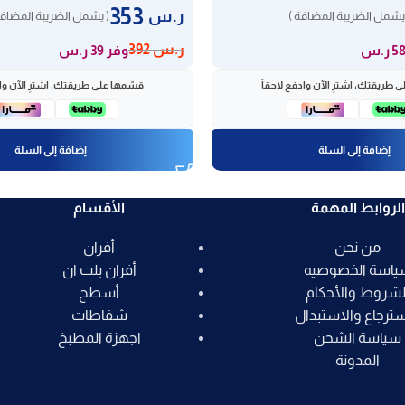
353
ر.س
يشمل الضريبة المضافة )
( يشمل الضريبة المضافة
ر.س
392
وفر 39 ر.س
 طريقتك، اشترِ الآن وادفع لاحقاً
قسّمها على طريقتك، اشترِ الآن واد
إضافة إلى السلة
إضافة إلى السلة
الروابط المهمة
الأقسام
من نحن
أفران
ياسة الخصوصيه
أفران بلت ان
لشروط والأحكام
أسطح
سترجاع والاستبدال
شفاطات
سياسة الشحن
اجهزة المطبخ
المدونة