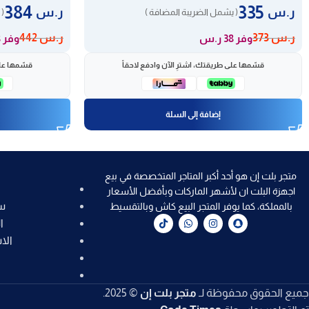
384
335
ر.س
ر.س
( يشمل الضريبة المضافة )
( 
ر.س
373
ر.س
442
وفر 38 ر.س
وفر 58 ر.س
قسّمها على طريقتك، اشترِ الآن وادفع لاحقاً
قسّمها على
إضافة إلى السلة
متجر بلت إن هو أحد أكبر المتاجر المتخصصة في بيع
اجهزة البلت ان لأشهر الماركات وبأفضل الأسعار
س
بالمملكة، كما يوفر المتجر البيع كاش وبالتقسيط
ا
الا
جميع الحقوق محفوظة لـ
متجر بلت إن
© 2025.