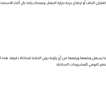
غليان الجاف أو ارتفاع درجة حرارة الجهاز، ويمنحك راحة بال أثناء الاستخدا
غلاية كهربائية ويننج ستار بوجود قاعدة قابلة للدوران 360°، مما يسهل وضعها ورفعها من أي زاوية دون 
تحضير اليومي للمشروبات الساخنة.