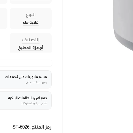
النوع
غلاية ماء
التصنيف
أجهزة المطبخ
قسم فاتورتك على 4 دفعات
بدون فوائد مع تابي
دفع آمن بالبطاقات البنكية
مدى، فيزا، وماستركارد
رمز المنتج:
ST-6026