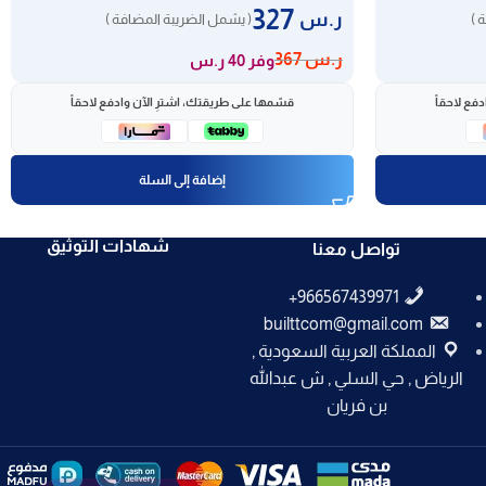
327
ر.س
 )
( يشمل الضريبة المضافة )
ر.س
367
وفر 40 ر.س
فع لاحقاً
قسّمها على طريقتك، اشترِ الآن وادفع لاحقاً
إضافة إلى السلة
شهادات التوثيق
تواصل معنا
builttcom@gmail.com
المملكة العربية السعودية ,
الرياض , حي السلي , ش عبدالله
بن فريان