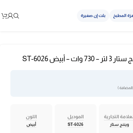
زة المطبخ
بلت إن صغيرة
ت – أبيض ST-6026
المضافة )
علامة التجارية
الموديل
اللون
ويننج ستار
ST-6026
أبيض