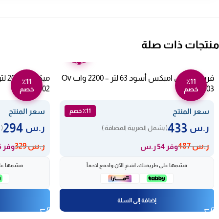
منتجات ذات صلة
ضمان
عامين
فرن كهربائي امبكس أسود 63 لتر – 2200 وات Ov
٪11
٪11
802100002
2903
خصم
خصم
سعر المنتج
سعر المنتج
٪11 خصم
294
433
ر.س
ر.س
( يشمل الضريبة المضافة )
( 
ر.س
487
ر.س
329
وفر 54 ر.س
وفر 35 ر.س
قسّمها على طريقتك، اشترِ الآن وادفع لاحقاً
قسّمها على
إضافة إلى السلة