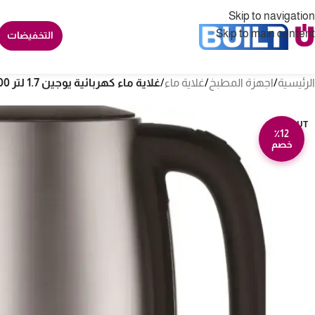
Skip to navigation
Skip to main content
التخفيضات
الرئيسية
/
اجهزة المطبخ
/
غلاية ماء
/
غلاية ماء كهربائية يوجين 1.7 لتر 2200 وات – ستيل Usaks
SOLD OUT
٪12
خصم