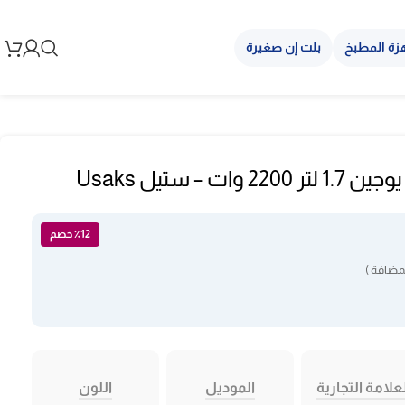
زة المطبخ
بلت إن صغيرة
ت – ستيل Usaks
٪12 خصم
مضافة )
علامة التجارية
الموديل
اللون