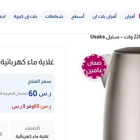
أفران
أفران بلت ان
أسطح
شفاطات
بلت إن كبيرة
اجه
غلاية ماء كهربائية يوجين 1.7 لتر 2200 وا
ضمان
عامين
سعر المنتج
60
ر.س
( يشمل الضريبة ال
وفر 8 ر.س
ر.س
68
الصنف
ال
غلاية ماء كهربائية