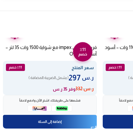
ضمان
ضمان
عامين
عامين
ميكروويف كولن كهربائي 20 لتر 1100 وات – أسود
فرن كهربائي impex مع شواية 1500 وات 35 لتر –
٪11
أسود Ov 2901
خصم
سعر المنتج
٪11 خصم
٪11 خصم
297
ر.س
 )
( يشمل الضريبة المضافة )
ر.س
332
وفر 35 ر.س
فع لاحقاً
قسّمها على طريقتك، اشترِ الآن وادفع لاحقاً
إضافة إلى السلة