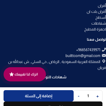
أفران
أفران بلت ان
أسطح
شفاطات
اجهزة المطبخ
تواصل معنا
builttcom@gmail.com
المملكة العربية السعودية , الرياض , حي السلي , ش عبدالله بن
فريان
اترك لنا تقييمك
شهادات التوثيق
جميع الحقوق محفوظة لـ
متجر بلت إن
© 2025.
-
+
إضافة إلى السلة
تم التطوير بواسطة
Code Times
.