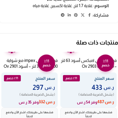
الوسوم:
غلاية 1.7 لتر
,
غلاية اكسبير
,
غلاية مياه
مشاركة:
منتجات ذات صلة
ضمان
ضمان
عامين
عامين
فرن كهربائي امبكس أسود 63 لتر
فرن كهربائي impex مع شواية
٪11
٪11
خصم
خصم
– 2200 وات Ov 2903
1500 وات 35 لتر – أسود Ov 2901
سعر المنتج
سعر المنتج
٪11 خصم
٪11 خصم
297
433
ر.س
ر.س
( يشمل الضريبة المضافة )
( يشمل الضريبة المضافة )
ر.س
487
ر.س
332
وفر 54 ر.س
وفر 35 ر.س
قسّمها على طريقتك، اشترِ الآن وادفع
قسّمها على طريقتك، اشترِ الآن وادفع
لاحقاً
لاحقاً