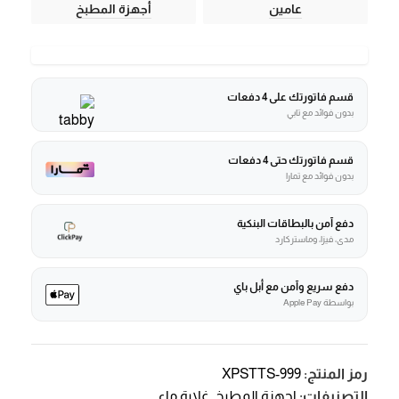
عامين
أجهزة المطبخ
قسم فاتورتك على 4 دفعات
بدون فوائد مع تابي
قسم فاتورتك حتى 4 دفعات
بدون فوائد مع تمارا
دفع آمن بالبطاقات البنكية
مدى، فيزا، وماستركارد
دفع سريع وآمن مع أبل باي
بواسطة Apple Pay
رمز المنتج:
XPSTTS-999
التصنيفات:
اجهزة المطبخ
,
غلاية ماء