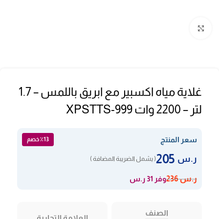
Click to enlarge
غلاية مياه اكسبير مع ابريق باللمس – 1.7
لتر – 2200 وات XPSTTS-999
سعر المنتج
٪13 خصم
205
ر.س
( يشمل الضريبة المضافة )
وفر 31 ر.س
ر.س
236
الصنف
العلامة التجارية