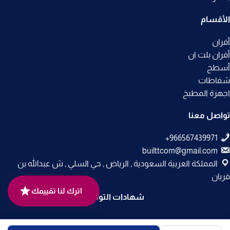
الأقسام
أفران
أفران بلت ان
أسطح
شفاطات
اجهزة المطبخ
تواصل معنا
builttcom@gmail.com
المملكة العربية السعودية , الرياض , حي السلي , ش عبدالله بن
فريان
اترك لنا تقييمك
شهادات التوثيق
جميع الحقوق محفوظة لـ
متجر بلت إن
© 2025.