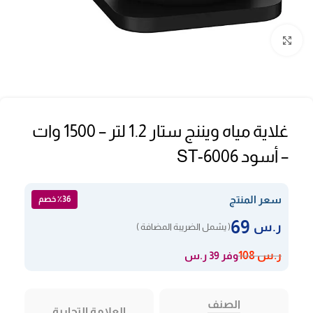
Click to enlarge
غلاية مياه ويننج ستار 1.2 لتر – 1500 وات
– أسود ST-6006
سعر المنتج
٪36 خصم
69
ر.س
( يشمل الضريبة المضافة )
وفر 39 ر.س
ر.س
108
الصنف
العلامة التجارية