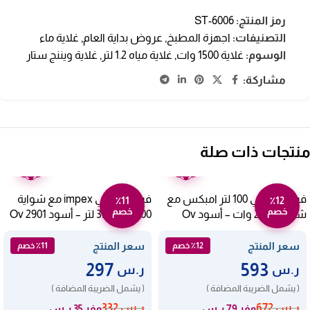
رمز المنتج:
ST-6006
التصنيفات:
اجهزة المطبخ
,
عروض بداية العام
,
غلاية ماء
الوسوم:
غلاية 1500 وات
,
غلاية مياه 1.2 لتر
,
غلاية ويننج ستار
مشاركة:
منتجات ذات صلة
ضمان
ضمان
عامين
عامين
فرن كهربائي 100 لتر امبكس مع
فرن كهربائي impex مع شواية
٪11
٪12
خصم
خصم
شواية 2200 وات – أسود Ov
1500 وات 35 لتر – أسود Ov 2901
2904
سعر المنتج
سعر المنتج
٪12 خصم
٪11 خصم
297
593
ر.س
ر.س
( يشمل الضريبة المضافة )
( يشمل الضريبة المضافة )
ر.س
672
ر.س
332
وفر 79 ر.س
وفر 35 ر.س