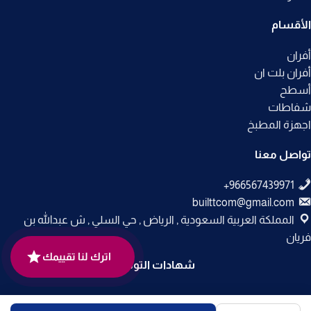
الأقسام
أفران
أفران بلت ان
أسطح
شفاطات
اجهزة المطبخ
تواصل معنا
builttcom@gmail.com
المملكة العربية السعودية , الرياض , حي السلي , ش عبدالله بن
فريان
اترك لنا تقييمك
شهادات التوثيق
جميع الحقوق محفوظة لـ
متجر بلت إن
© 2025.