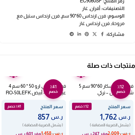
رمز المنتج:
EC9060SF
التصنيفات:
أفران
,
غاز
الوسوم:
فرن ارنداس 60*90 سم
,
فرن ارنداس ستيل مع
مروحة
,
فرن ارنداس غاز
مشاركة:
منتجات ذات صلة
ضمان
ضمان
عامين
عامين
فرن غاز اوسكار 60*90 سم 5
فرن كهربائي ارو 50 * 60 سم 4
٪41
٪12
خصم
خصم
شعلة ستيل – تركي
عيون تركي – أبيض RO-50LEFK
F95ZGWHM-OSC01
سعر المنتج
سعر المنتج
٪12 خصم
٪41 خصم
857
1,762
ر.س
ر.س
( يشمل الضريبة المضافة )
( يشمل الضريبة المضافة )
ر.س
2,009
ر.س
1,458
وفر 247 ر.س
وفر 601 ر.س