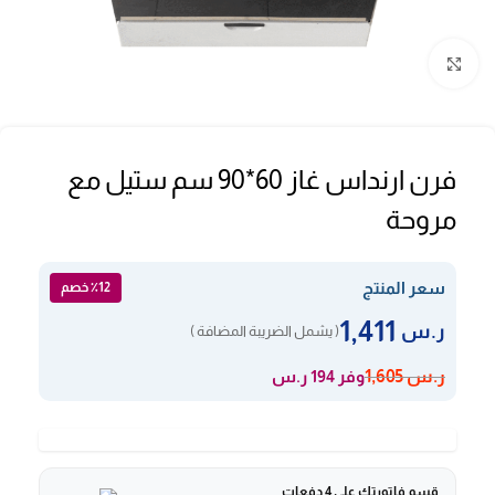
Click to enlarge
فرن ارنداس غاز 60*90 سم ستيل مع
مروحة
سعر المنتج
٪12 خصم
1,411
ر.س
( يشمل الضريبة المضافة )
وفر 194 ر.س
ر.س
1,605
قسم فاتورتك على 4 دفعات