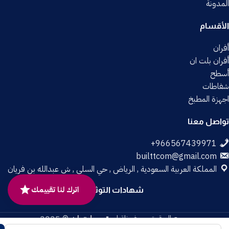
المدونة
الأقسام
أفران
أفران بلت ان
أسطح
شفاطات
اجهزة المطبخ
تواصل معنا
builttcom@gmail.com
المملكة العربية السعودية , الرياض , حي السلي , ش عبدالله بن فريان
اترك لنا تقييمك
شهادات التوثيق
جميع الحقوق محفوظة لـ
متجر بلت إن
© 2025.