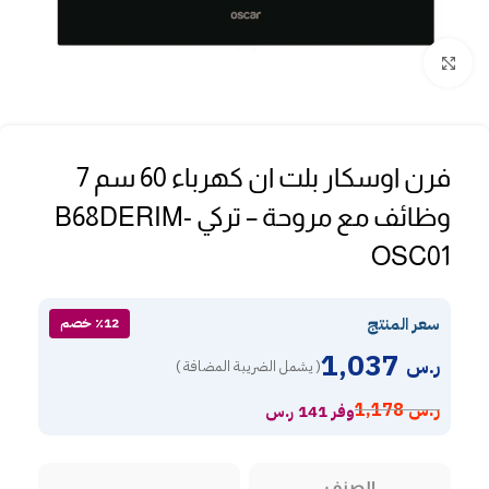
Click to enlarge
فرن اوسكار بلت ان كهرباء 60 سم 7
وظائف مع مروحة – تركي B68DERIM-
OSC01
سعر المنتج
٪12 خصم
1,037
ر.س
( يشمل الضريبة المضافة )
ر.س
1,178
وفر 141 ر.س
الصنف