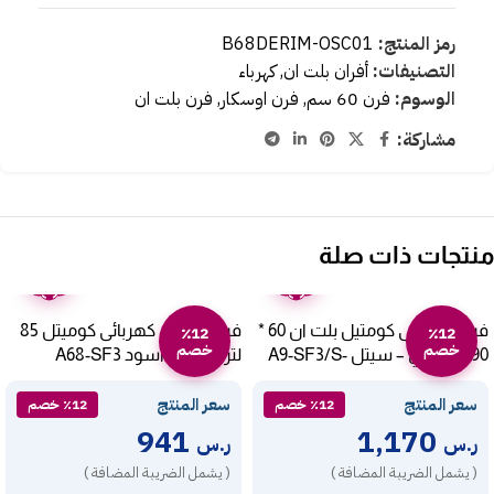
رمز المنتج:
B68DERIM-OSC01
التصنيفات:
أفران بلت ان
,
كهرباء
الوسوم:
فرن 60 سم
,
فرن اوسكار
,
فرن بلت ان
مشاركة:
منتجات ذات صلة
ضمان
ضمان
عامين
عامين
فرن كهربائى كومتيل بلت ان 60 *
فرن بلت ان كهربائى كوميتل 85
٪12
٪12
خصم
خصم
90 سم تركي – سيتل -A9-SF3/S
لتر – تركي – اسود A68-SF3
سعر المنتج
سعر المنتج
٪12 خصم
٪12 خصم
941
1,170
ر.س
ر.س
( يشمل الضريبة المضافة )
( يشمل الضريبة المضافة )