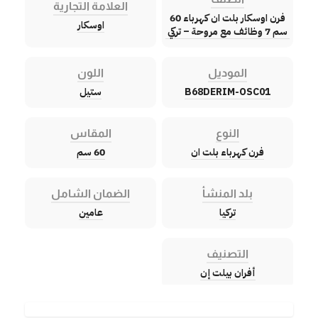
العلامة التجارية
فرن اوسكار بلت ان كهرباء 60
اوسكار
سم 7 وظائف مع مروحة – تركي
الموديل
اللون
B68DERIM-OSC01
ستيل
النوع
المقاس
فرن كهرباء بلت ان
60 سم
بلد المنشأ
الضمان الشامل
تركيا
عامين
التصنيف
أفران بيلت إن