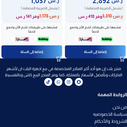
1,037
2,892
ر.س
ر.س
( يشمل الضريبة المضافة )
( يشمل الضريبة المضافة )
ر.س
3,310
ر.س
1,178
وفر 418 ر.س
وفر 141 ر.س
قسّمها على طريقتك، اشترِ الآن وادفع
قسّمها على طريقتك، اشترِ الآن وادفع
لاحقاً
لاحقاً
إضافة إلى السلة
إضافة إلى السلة
متجر بلت إن هو أحد أكبر المتاجر المتخصصة في بيع اجهزة البلت ان لأشهر
الماركات وبأفضل الأسعار بالمملكة، كما يوفر المتجر البيع كاش وبالتقسيط
الروابط المهمة
من نحن
سياسة الخصوصيه
الشروط والأحكام