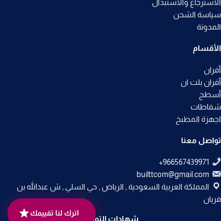
الاسترجاع والاستبدال
سياسة الشحن
المدونة
الأقسام
أفران
أفران بلت ان
أسطح
شفاطات
اجهزة المطبخ
تواصل معنا
builttcom@gmail.com
المملكة العربية السعودية , الرياض , حي السلي , ش عبدالله بن
فريان
اترك لنا تقييمك
شهادات التوثيق