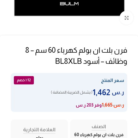
Click to enlarge
فرن بلت ان بولم كهرباء 60 سم – 8
وظائف – أسود BL8XLB
سعر المنتج
٪12 خصم
1,462
ر.س
( يشمل الضريبة المضافة )
وفر 203 ر.س
ر.س
1,665
الصنف
العلامة التجارية
فرن بلت ان بولم كهرباء 60
بولم