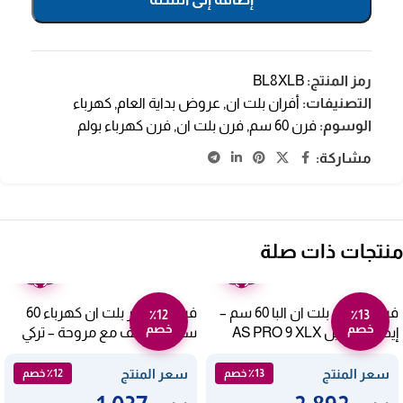
رمز المنتج:
BL8XLB
التصنيفات:
أفران بلت ان
,
عروض بداية العام
,
كهرباء
الوسوم:
فرن 60 سم
,
فرن بلت ان
,
فرن كهرباء بولم
مشاركة:
منتجات ذات صلة
ضمان
ضمان
عامين
عامين
فرن كهرباء بلت ان البا 60 سم –
فرن اوسكار بلت ان كهرباء 60
٪12
٪13
خصم
خصم
إيطالي ستيل AS PRO 9 XLX
سم 7 وظائف مع مروحة – تركي
B68DERIM-OSC01
سعر المنتج
سعر المنتج
٪13 خصم
٪12 خصم