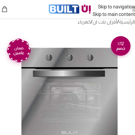
Skip to navigation
Skip to main content
الرئيسية
/
أفران بلت ان
/
كهرباء
٪12
خصم
ضمان
عامين