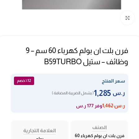
Click to enlarge
فرن بلت ان بولم كهرباء 60 سم – 9
وظائف – ستيل B59TURBO
سعر المنتج
٪12 خصم
1,285
ر.س
( يشمل الضريبة المضافة )
وفر 177 ر.س
ر.س
1,462
الصنف
العلامة التجارية
فرن بلت ان بولم كهرباء 60
بولم