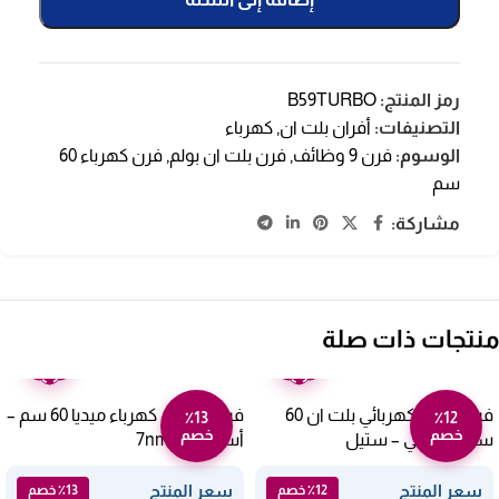
رمز المنتج:
B59TURBO
التصنيفات:
أفران بلت ان
,
كهرباء
الوسوم:
فرن 9 وظائف
,
فرن بلت ان بولم
,
فرن كهرباء 60
سم
مشاركة:
منتجات ذات صلة
ضمان
ضمان
عامين
عامين
فرن aeg الكهربائي بلت ان 60
فرن بلت ان كهرباء ميديا 60 سم –
٪13
٪12
خصم
خصم
سم – إيطالي – ستيل
أسود 7nm30f0
BEB231011M
سعر المنتج
سعر المنتج
٪12 خصم
٪13 خصم