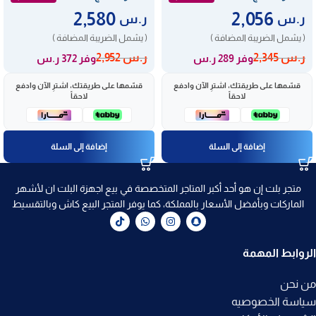
2,580
2,056
ر.س
ر.س
( يشمل الضريبة المضافة )
( يشمل الضريبة المضافة )
ر.س
2,345
ر.س
2,952
وفر 289 ر.س
وفر 372 ر.س
قسّمها على طريقتك، اشترِ الآن وادفع
قسّمها على طريقتك، اشترِ الآن وادفع
لاحقاً
لاحقاً
إضافة إلى السلة
إضافة إلى السلة
متجر بلت إن هو أحد أكبر المتاجر المتخصصة في بيع اجهزة البلت ان لأشهر
الماركات وبأفضل الأسعار بالمملكة، كما يوفر المتجر البيع كاش وبالتقسيط
الروابط المهمة
من نحن
سياسة الخصوصيه