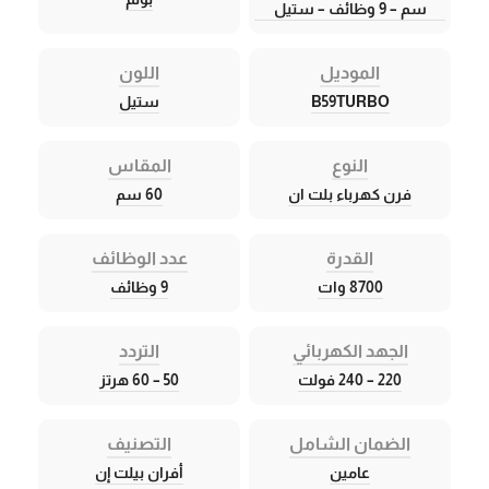
سم – 9 وظائف – ستيل
الموديل
اللون
B59TURBO
ستيل
النوع
المقاس
فرن كهرباء بلت ان
60 سم
القدرة
عدد الوظائف
8700 وات
9 وظائف
الجهد الكهربائي
التردد
220 – 240 فولت
50 – 60 هرتز
الضمان الشامل
التصنيف
عامين
أفران بيلت إن