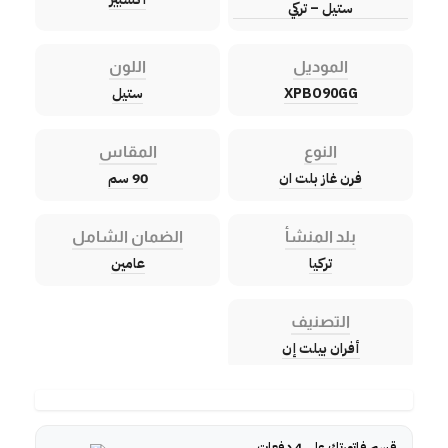
ستيل – تركي
الموديل
اللون
XPBO90GG
ستيل
النوع
المقاس
فرن غاز بلت ان
90 سم
بلد المنشأ
الضمان الشامل
تركيا
عامين
التصنيف
أفران بيلت إن
قسم فاتورتك على 4 دفعات