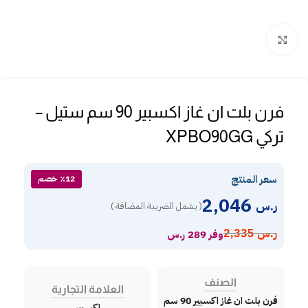
Click to enlarge
فرن بلت ان غاز اكسبير 90 سم ستيل –
تركي XPBO90GG
سعر المنتج
٪12 خصم
2,046
ر.س
( يشمل الضريبة المضافة )
ر.س
2,335
وفر 289 ر.س
الصنف
العلامة التجارية
فرن بلت ان غاز اكسبير 90 سم
اكسبير