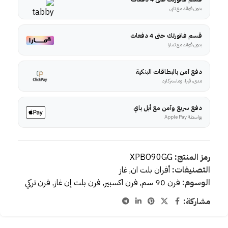
بدون فوائد مع تابي
قسم فاتورتك حتى 4 دفعات
بدون فوائد مع تمارا
دفع آمن بالبطاقات البنكية
مدى، فيزا، وماستركارد
دفع سريع وآمن مع أبل باي
بواسطة Apple Pay
رمز المنتج:
XPBO90GG
التصنيفات:
أفران بلت ان
,
غاز
الوسوم:
فرن 90 سم
,
فرن اكسبير
,
فرن بلت إن غاز
,
فرن تركي
مشاركة: