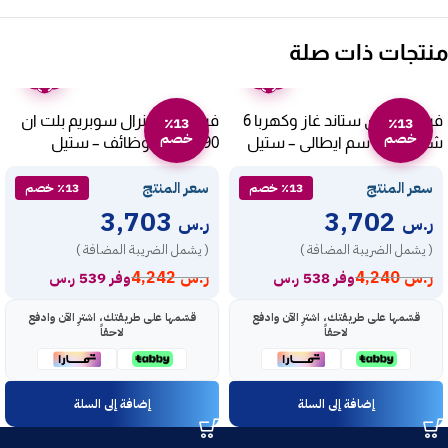
منتجات ذات صلة
ضمان
ضمان
عامين
عامين
فرن البا فرى ستاند غاز وكهربا 6
فرن الغاز جنرال سوبريم بلت ان
٪13
٪13
خصم
خصم
شعلات 90 سم ايطالى – ستيل
90 سم – 4 وظائف – ستيل
GSO904IGMM
CXX 9642 G SA
سعر المنتج
سعر المنتج
٪13 خصم
٪13 خصم
3,703
3,702
ر.س
ر.س
( يشمل الضريبة المضافة )
( يشمل الضريبة المضافة )
ر.س
4,240
ر.س
4,242
وفر 538 ر.س
وفر 539 ر.س
قسّمها على طريقتك، اشترِ الآن وادفع
قسّمها على طريقتك، اشترِ الآن وادفع
لاحقاً
لاحقاً
إضافة إلى السلة
إضافة إلى السلة