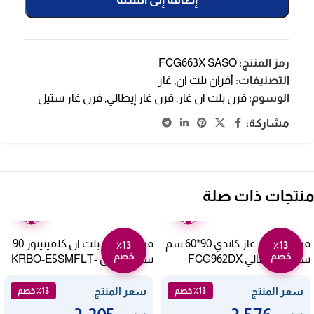
رمز المنتج:
FCG663X SASO
التصنيفات:
أفران بلت ان
,
غاز
الوسوم:
فرن بلت ان غاز
,
فرن غاز إيطالي
,
فرن غاز ستيل
مشاركة:
منتجات ذات صلة
ضمان
ضمان
عامين
عامين
فرن بلت ان غاز كاندي 90*60 سم
فرن كهرباء بلت ان كلفينيتور 90
٪13
٪13
خصم
خصم
ستيل – إيطالي FCG962DX
سم – ستيل KRBO-E5SMFLT-
194875/X
SASO
سعر المنتج
سعر المنتج
٪13 خصم
٪13 خصم