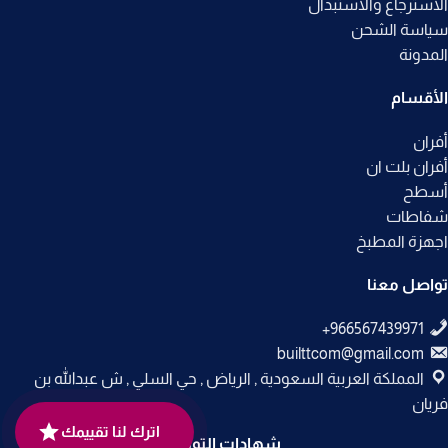
الاسترجاع والاستبدال
سياسة الشحن
المدونة
الأقسام
أفران
أفران بلت ان
أسطح
شفاطات
اجهزة المطبخ
تواصل معنا
builttcom@gmail.com
المملكة العربية السعودية , الرياض , حي السلي , ش عبدالله بن
فريان
اترك لنا تقييمك
شهادات التوثيق