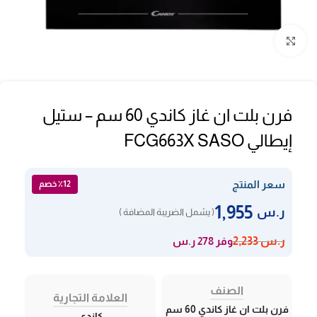
Click to enlarge
فرن بلت ان غاز كاندي 60 سم – ستيل
إيطالي FCG663X SASO
سعر المنتج
٪12 خصم
1,955
ر.س
( يشمل الضريبة المضافة )
وفر 278 ر.س
ر.س
2,233
الصنف
العلامة التجارية
فرن بلت ان غاز كاندي 60 سم
كاندي