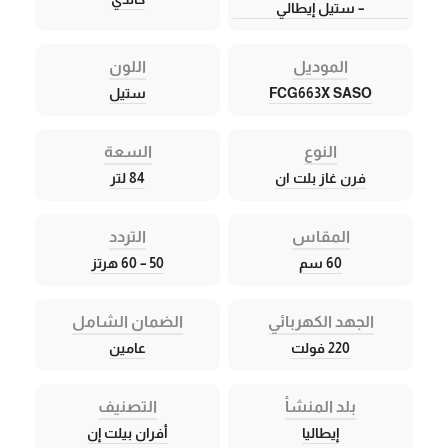
– ستيل إيطالي
الموديل
اللون
FCG663X SASO
ستيل
النوع
السعة
فرن غاز بلت ان
84 لتر
المقاس
التردد
60 سم
50 – 60 هرتز
الجهد الكهربائي
الضمان الشامل
220 فولت
عامين
بلد المنشأ
التصنيف
إيطاليا
أفران بيلت إن