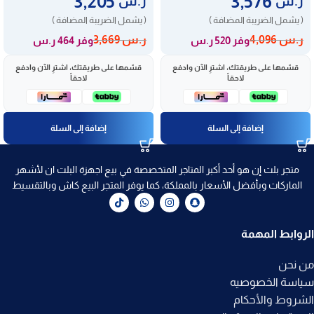
3,205
3,576
ر.س
ر.س
( يشمل الضريبة المضافة )
( يشمل الضريبة المضافة )
ر.س
4,096
ر.س
3,669
وفر 520 ر.س
وفر 464 ر.س
قسّمها على طريقتك، اشترِ الآن وادفع
قسّمها على طريقتك، اشترِ الآن وادفع
لاحقاً
لاحقاً
إضافة إلى السلة
إضافة إلى السلة
متجر بلت إن هو أحد أكبر المتاجر المتخصصة في بيع اجهزة البلت ان لأشهر
الماركات وبأفضل الأسعار بالمملكة، كما يوفر المتجر البيع كاش وبالتقسيط
الروابط المهمة
من نحن
سياسة الخصوصيه
الشروط والأحكام