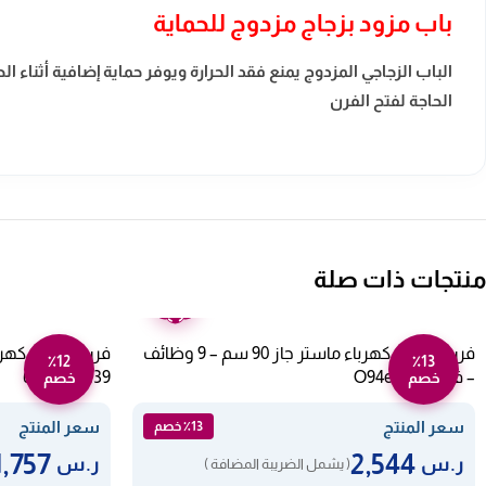
باب مزود بزجاج مزدوج للحماية
الباب الزجاجي المزدوج يمنع فقد الحرارة ويوفر حماية إضافية أثنا
الحاجة لفتح الفرن
منتجات ذات صلة
ضمان
عامين
فرن بلت ان كهرباء ماستر جاز 90 سم – 9 وظائف
٪12
٪13
– فضي O94e9dx
65dae40139
خصم
خصم
سعر المنتج
سعر المنتج
٪13 خصم
1,757
2,544
ر.س
ر.س
( يشمل الضريبة المضافة )