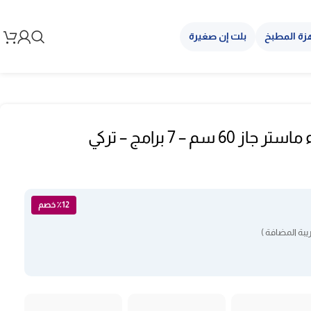
زة المطبخ
بلت إن صغيرة
فرن بلت ان كهرباء ماستر جاز 60 سم – 7 برامج – تركي
٪12 خصم
بة المضافة )