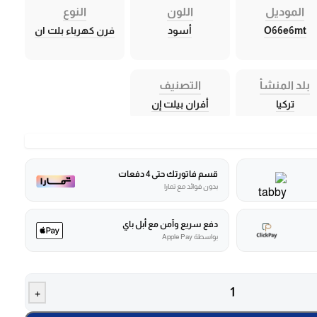
الموديل
اللون
النوع
O66e6mt
أسود
فرن كهرباء بلت ان
بلد المنشأ
التصنيف
تركيا
أفران بيلت إن
قسم فاتورتك حتى 4 دفعات
بدون فوائد مع تمارا
دفع سريع وآمن مع أبل باي
بواسطة Apple Pay
+