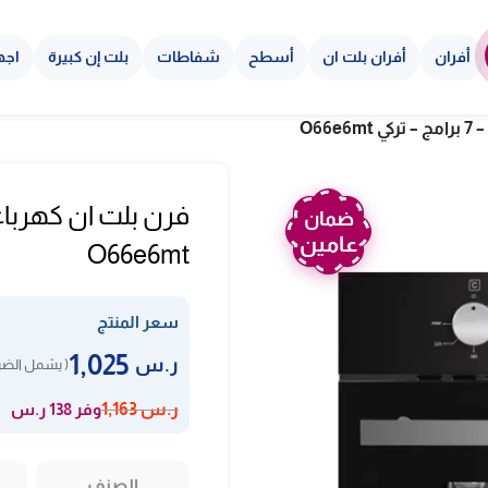
أفران
أفران بلت ان
أسطح
شفاطات
بلت إن كبيرة
اجه
ضمان
عامين
O66e6mt
سعر المنتج
1,025
ر.س
( يشمل الضري
وفر 138 ر.س
ر.س
1,163
الصنف