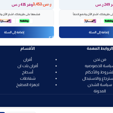
ر.س
3,453
 ر.س
وفر 435 ر.س
 طريقتك، اشترِ الآن وادفع لاحقاً
قسّمها على طريقتك، اشترِ الآن واد
إضافة إلى السلة
إضافة إلى السلة
الروابط المهمة
الأقسام
من نحن
أفران
ياسة الخصوصيه
أفران بلت ان
لشروط والأحكام
أسطح
سترجاع والاستبدال
شفاطات
سياسة الشحن
اجهزة المطبخ
المدونة