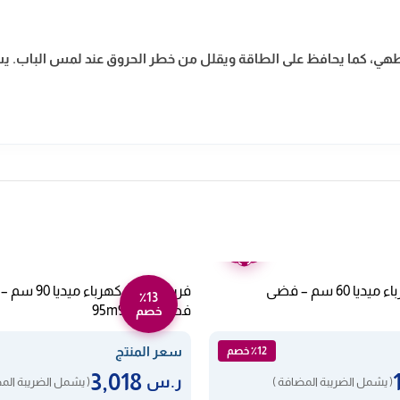
ء الطهي، كما يحافظ على الطاقة ويقلل من خطر الحروق عند لمس الباب. ي
ضمان
عامين
فرن بلت ان كهرباء ميديا 60 سم – فضى
٪13
فضي 95m90m1s
خصم
سعر المنتج
٪12 خصم
3,018
ر.س
( يشمل الضريبة المضافة )
( يشمل الضريبة الم