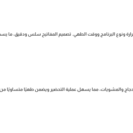
ة الحرارة ونوع البرنامج ووقت الطهي. تصميم المفاتيح سلس ودقيق، ما ي
دجاج والمشويات، مما يسهل عملية التحضير ويضمن طهيًا متساويًا من كل