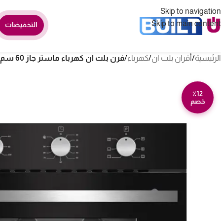
Skip to navigation
Skip to main content
التخفيضات
الرئيسية
/
أفران بلت ان
/
كهرباء
/
فرن بلت ان كهرباء ماستر جاز 60 سم – 7 برامج – تركي O66e6mt
٪12
خصم