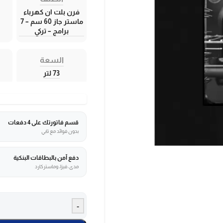
فرن بلت ان كهرباء
ماستر جاز 60 سم – 7
برامج – تركي
السعة
73 لتر
قسم فاتورتك على 4 دفعات
بدون فوائد مع تابي
دفع آمن بالبطاقات البنكية
مدى، فيزا، وماستركارد
-