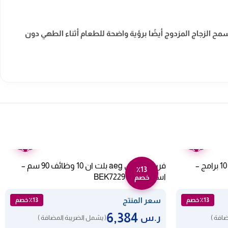
سمح الزجاج المزدوج أيضًا برؤية واضحة للطعام أثناء الطهي دون
ضمان
ضمان
عامين
عامين
فرن بلت ان كهرباء ميديا 90 سم – 10 برامج –
فرن كهربائي aeg بلت ان 10 وظائف 90 سم –
٪13
استرالي BEK722910M
خصم
سعر المنتج
٪13 خصم
٪13 خصم
6,384
ر.س
ضافة )
( يشمل الضريبة المضافة )