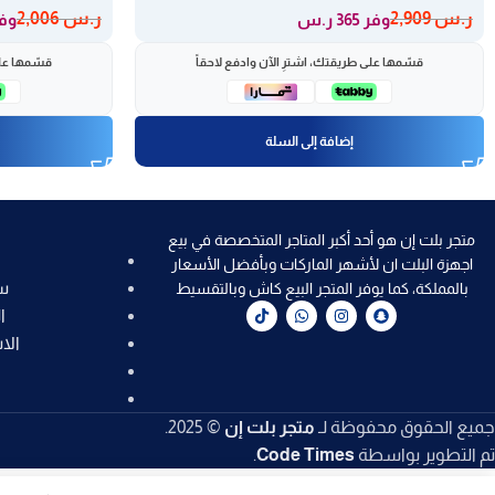
ر.س
2,909
ر.س
2,006
وفر 365 ر.س
وفر 249
قسّمها على طريقتك، اشترِ الآن وادفع لاحقاً
قسّمها على
إضافة إلى السلة
متجر بلت إن هو أحد أكبر المتاجر المتخصصة في بيع
اجهزة البلت ان لأشهر الماركات وبأفضل الأسعار
س
بالمملكة، كما يوفر المتجر البيع كاش وبالتقسيط
ا
الا
جميع الحقوق محفوظة لـ
متجر بلت إن
© 2025.
تم التطوير بواسطة
Code Times
.