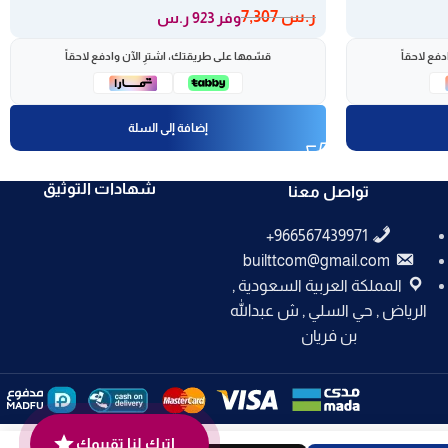
ر.س
7,307
وفر 923 ر.س
فع لاحقاً
قسّمها على طريقتك، اشترِ الآن وادفع لاحقاً
إضافة إلى السلة
شهادات التوثيق
تواصل معنا
builttcom@gmail.com
المملكة العربية السعودية ,
الرياض , حي السلي , ش عبدالله
بن فريان
اترك لنا تقييمك