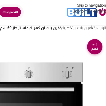
Skip to navigation
Skip to main content
التخفيضات
الرئيسية
/
أفران بلت ان
/
كهرباء
/
فرن بلت ان كهرباء ماستر جاز 60 سم 73 لتر 4 برامج – إيطالي O66E4MX
٪12
خصم