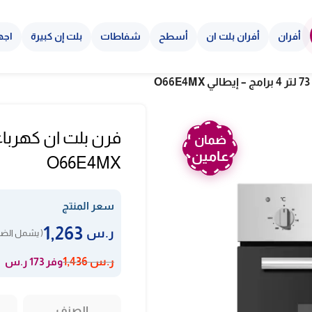
أفران
أفران بلت ان
أسطح
شفاطات
بلت إن كبيرة
اجه
ضمان
عامين
O66E4MX
سعر المنتج
1,263
ر.س
( يشمل الضري
وفر 173 ر.س
ر.س
1,436
الصنف