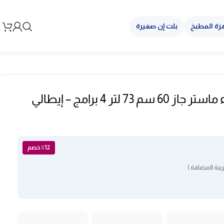
زة المطبخ
بلت إن صغيرة
فرن بلت ان كهرباء ماستر جاز 60 سم 73 لتر 4 برامج – إيطالي
٪12 خصم
بة المضافة )