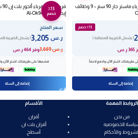
فرن بلت ان كهرباء ماستر جاز 90 سم – 9 وظائف
٪13
إيطالي Al-Ok94Gex
خصم
سعر المنتج
٪13 خصم
3,205
ر.س
( يشمل الضريبة المضافة )
( يشمل الضريبة الم
ر.س
3,669
 ر.س
وفر 464 ر.س
 طريقتك، اشترِ الآن وادفع لاحقاً
قسّمها على طريقتك، اشترِ الآن واد
إضافة إلى السلة
إضافة إلى السلة
الروابط المهمة
الأقسام
من نحن
أفران
ياسة الخصوصيه
أفران بلت ان
لشروط والأحكام
أسطح