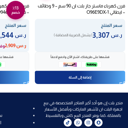
فرن كهرباء ماستر جاز بلت ان 90 سم – 9 وظائف
٪13
– ايطالي O96E9DX-1
– فضي O94e9dx
خصم
سعر المنتج
سعر المنتج
2,544
3,307
ر.س
ر.س
( يشمل الضريبة المضافة )
ر.س
2,909
وفر 365
قسّمها على طريقتك، اشترِ الآن وادفع لاحقاً
قسّمها على
إضافة إلى السلة
متجر بلت إن هو أحد أكبر المتاجر المتخصصة في بيع
اجهزة البلت ان لأشهر الماركات وبأفضل الأسعار
س
بالمملكة، كما يوفر المتجر البيع كاش وبالتقسيط
ا