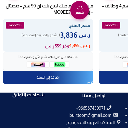
فرن غاز وكهرباء ألجور بلت إن 90 سم 4 وظائف –
فرن كهرباء ماجيك لاين بلت ان 90 سم – ديجيتال
٪13
– إيطالي MO9EE7 SL
خصم
سعر المنتج
٪13 خصم
٪13 خصم
3,836
ر.س
ضافة )
( يشمل الضريبة المضافة )
ر.س
4,395
وفر 559 ر.س
فع لاحقاً
قسّمها على طريقتك، اشترِ الآن وادفع لاحقاً
إضافة إلى السلة
شهادات التوثيق
تواصل معنا
builttcom@gmail.com
المملكة العربية السعودية ,