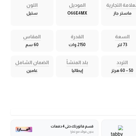
علامة التجارية
الموديل
اللون
ماستر جاز
O66E4MX
ستيل
السعة
القدرة
المقاس
73 لتر
2150 وات
60 سم
التردد
بلد المنشأ
الضمان الشامل
50 – 60 هرتز
إيطاليا
عامين
قسم فاتورتك حتى 4 دفعات
بدون فوائد مع تمارا