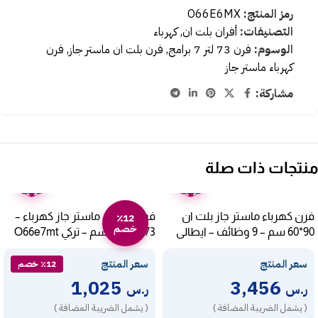
رمز المنتج:
O66E6MX
التصنيفات:
أفران بلت ان
,
كهرباء
الوسوم:
فرن 73 لتر 7 برامج
,
فرن بلت ان ماستر جاز
,
فرن
كهرباء ماستر جاز
مشاركة:
منتجات ذات صلة
ضمان
ضمان
عامين
عامين
فرن كهرباء ماستر جاز بلت ان
فرن بلت ان ماستر جاز كهرباء –
٪12
خصم
90*60 سم – 9 وظائف – ايطالى
73 لتر – 60 سم – تركي O66e7mt
O96E9DX
سعر المنتج
سعر المنتج
٪12 خصم
1,025
3,456
ر.س
ر.س
( يشمل الضريبة المضافة )
( يشمل الضريبة المضافة )