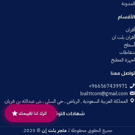
المدونة
الأقسام
أفران
أفران بلت ان
أسطح
شفاطات
اجهزة المطبخ
تواصل معنا
builttcom@gmail.com
المملكة العربية السعودية , الرياض , حي السلي , ش عبدالله بن فريان
اترك لنا تقييمك
شهادات التوثيق
جميع الحقوق محفوظة لـ
متجر بلت إن
© 2025.