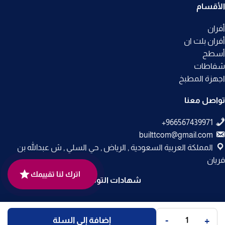
الأقسام
أفران
أفران بلت ان
أسطح
شفاطات
اجهزة المطبخ
تواصل معنا
builttcom@gmail.com
المملكة العربية السعودية , الرياض , حي السلي , ش عبدالله بن
فريان
اترك لنا تقييمك
شهادات التوثيق
جميع الحقوق محفوظة لـ
متجر بلت إن
© 2025.
-
+
إضافة إلى السلة
تم التطوير بواسطة
Code Times
.