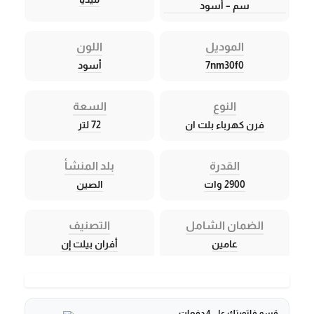
سم – أسود
الموديل
اللون
7nm30f0
أسود
النوع
السعة
فرن كهرباء بلت ان
72 لتر
القدرة
بلد المنشأ
2900 وات
الصين
الضمان الشامل
التصنيف
عامين
أفران بيلت إن
قسم فاتورتك على 4 دفعات