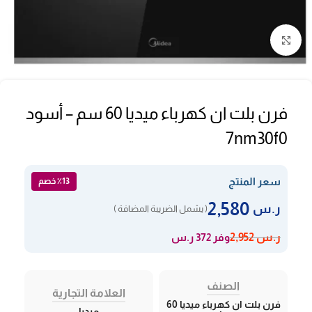
Click to enlarge
فرن بلت ان كهرباء ميديا 60 سم – أسود
7nm30f0
سعر المنتج
٪13 خصم
2,580
ر.س
( يشمل الضريبة المضافة )
وفر 372 ر.س
ر.س
2,952
الصنف
العلامة التجارية
فرن بلت ان كهرباء ميديا 60
ميديا