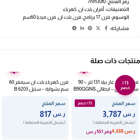
رمز المنتج:
7nm30f0
التصنيفات:
أفران بلت ان
,
كهرباء
الوسوم:
فرن 17 برنامج
,
فرن بلت ان
,
فرن ميديا 60سم
مشاركة:
منتجات ذات صلة
ضمان
ضمان
عامين
عامين
فرن بلت ان غاز بيلا 131 لتر – 90
فرن كهرباء بلت ان سيمفر 60
٪13
خصم
سم – ستيل – ايطالي B90GGNS
سم بشواية – ستيل B 6203
ZERM
سعر المنتج
سعر المنتج
٪13 خصم
817
3,787
ر.س
ر.س
( يشمل الضريبة المضافة )
( يشمل الضريبة المضافة )
ر.س
4,338
وفر 551 ر.س