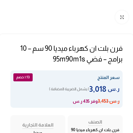
Click to enlarge
فرن بلت ان كهرباء ميديا 90 سم – 10
برامج – فضي 95m90m1s
سعر المنتج
٪13 خصم
3,018
ر.س
( يشمل الضريبة المضافة )
وفر 435 ر.س
ر.س
3,453
الصنف
العلامة التجارية
فرن بلت ان كهرباء ميديا 90
ميديا