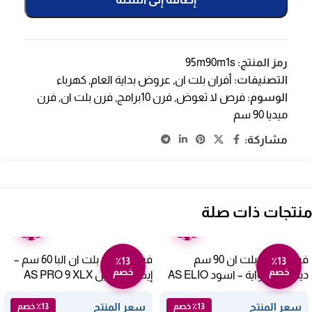
رمز المنتج:
95m90m1s
التصنيفات:
أفران بلت ان
,
عروض بداية العام
,
كهرباء
الوسوم:
فرص لا تعوض
,
فرن 10برامج
,
فرن بلت ان
,
فرن
ميديا 90 سم
مشاركة:
منتجات ذات صلة
ضمان
ضمان
عامين
عامين
فرن غاز البا بلت ان 90 سم
فرن كهرباء بلت ان البا 60 سم –
٪13
٪13
خصم
خصم
ديجيتال شواية – اسود AS ELIO
إيطالي ستيل AS PRO 9 XLX
910 G
سعر المنتج
سعر المنتج
٪13 خصم
٪13 خصم