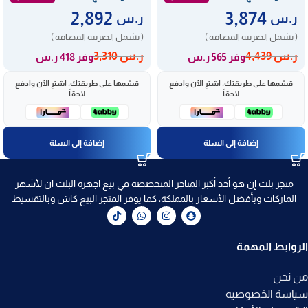
2,892
3,874
ر.س
ر.س
( يشمل الضريبة المضافة )
( يشمل الضريبة المضافة )
ر.س
4,439
ر.س
3,310
وفر 565 ر.س
وفر 418 ر.س
قسّمها على طريقتك، اشترِ الآن وادفع
قسّمها على طريقتك، اشترِ الآن وادفع
لاحقاً
لاحقاً
إضافة إلى السلة
إضافة إلى السلة
متجر بلت إن هو أحد أكبر المتاجر المتخصصة في بيع اجهزة البلت ان لأشهر
الماركات وبأفضل الأسعار بالمملكة، كما يوفر المتجر البيع كاش وبالتقسيط
الروابط المهمة
من نحن
سياسة الخصوصيه