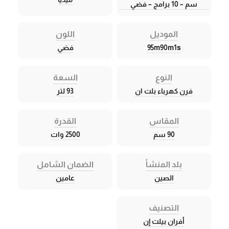
سم – 10 برامج – فضي
الموديل
اللون
95m90m1s
فضي
النوع
السعة
فرن كهرباء بلت ان
93 لتر
المقاس
القدرة
90 سم
2500 وات
بلد المنشأ
الضمان الشامل
الصين
عامين
التصنيف
أفران بيلت إن