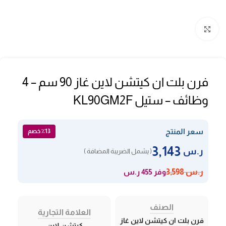
Click to enlarge
فرن بلت ان كيتشن لاين غاز 90 سم – 4
وظائف – ستيل KL90GM2F
سعر المنتج
٪13 خصم
3,143
ر.س
( يشمل الضريبة المضافة )
وفر 455 ر.س
ر.س
3,598
الصنف
العلامة التجارية
فرن بلت ان كيتشن لاين غاز
كيتشن لاين