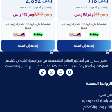
2,892
718
ر.س
ر.س
( يشمل الضريبة المضافة )
( يشمل الضريبة المضافة )
ر.س
811
ر.س
3,310
وفر 93 ر.س
وفر 418 ر.س
قسّمها على طريقتك، اشترِ الآن وادفع
قسّمها على طريقتك، اشترِ الآن وادفع
لاحقاً
لاحقاً
إضافة إلى السلة
إضافة إلى السلة
متجر بلت إن هو أحد أكبر المتاجر المتخصصة في بيع اجهزة البلت ان لأشهر
الماركات وبأفضل الأسعار بالمملكة، كما يوفر المتجر البيع كاش وبالتقسيط
الروابط المهمة
من نحن
سياسة الخصوصيه
الشروط والأحكام