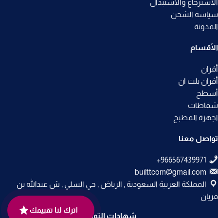
الاسترجاع والاستبدال
سياسة الشحن
المدونة
الأقسام
أفران
أفران بلت ان
أسطح
شفاطات
اجهزة المطبخ
تواصل معنا
builttcom@gmail.com
المملكة العربية السعودية , الرياض , حي السلي , ش عبدالله بن
فريان
اترك لنا تقييمك
شهادات التوثيق