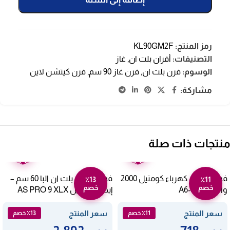
رمز المنتج:
KL90GM2F
التصنيفات:
أفران بلت ان
,
غاز
الوسوم:
فرن بلت ان
,
فرن غاز 90 سم
,
فرن كيتشن لاين
مشاركة:
منتجات ذات صلة
ضمان
ضمان
عامين
عامين
فرن بلت ان كهرباء كومتيل 2000
فرن كهرباء بلت ان البا 60 سم –
٪13
٪11
خصم
خصم
وات A6-SF2M
إيطالي ستيل AS PRO 9 XLX
سعر المنتج
سعر المنتج
٪11 خصم
٪13 خصم