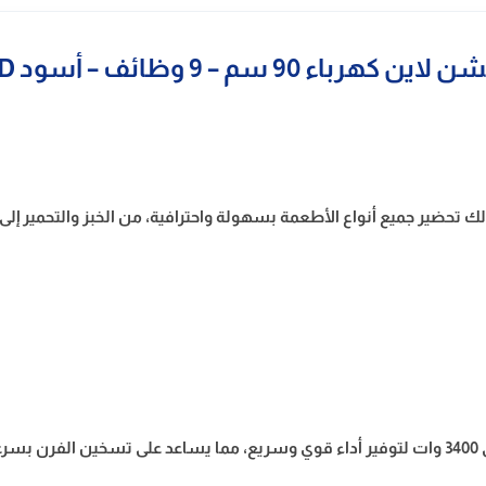
9 سم – 9 وظائف – أسود FE9VV092EGD
باء 9 وظائف طهي مختلفة تتيح لك تحضير جميع أنواع الأطعمة بسهولة واحترافية، من الخ
تم تصميم فرن بلت ان كيتشن لاين كهرباء بقدرة كهربائية تصل إلى 3400 وات لتوفير أداء قوي وسريع