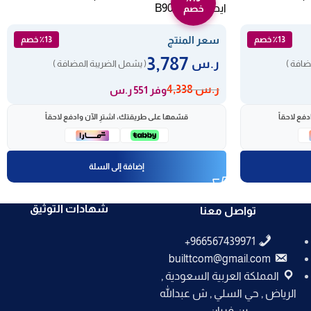
ايطالي B90EDS
خصم
سعر المنتج
٪13 خصم
٪13 خصم
3,787
ر.س
ضافة )
( يشمل الضريبة المضافة )
ر.س
4,338
وفر 551 ر.س
فع لاحقاً
قسّمها على طريقتك، اشترِ الآن وادفع لاحقاً
إضافة إلى السلة
شهادات التوثيق
تواصل معنا
builttcom@gmail.com
المملكة العربية السعودية ,
الرياض , حي السلي , ش عبدالله
بن فريان