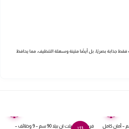
قط جذابة بصريًا، بل أيضًا متينة وسهلة التنظيف، مما يحافظ
ضمان
ضمان
عامين
عامين
 كيتشن لاين بلت ان 90 سم – أمان كامل
فرن كهرباء بلت ان بيلا 90 سم – 9 وظائف –
٪13