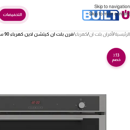
Skip to navigation
Skip to main content
التخفيضات
الرئيسية
/
أفران بلت ان
/
كهرباء
/
فرن بلت ان كيتشن لاين كهرباء 90 سم – 9 وظائف – أسود FE9VV092EGD
٪13
خصم