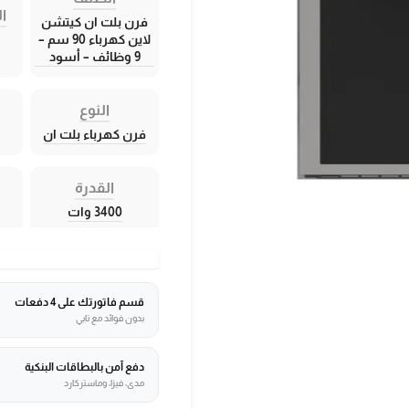
ال
فرن بلت ان كيتشن
لاين كهرباء 90 سم –
9 وظائف – أسود
النوع
فرن كهرباء بلت ان
القدرة
3400 وات
قسم فاتورتك على 4 دفعات
بدون فوائد مع تابي
دفع آمن بالبطاقات البنكية
مدى، فيزا، وماستركارد