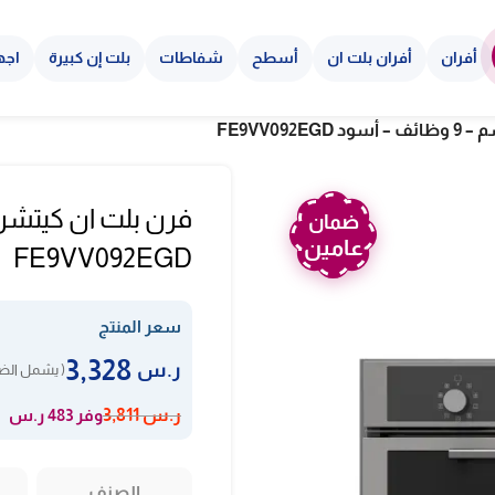
أفران
أفران بلت ان
أسطح
شفاطات
بلت إن كبيرة
اجه
ضمان
عامين
FE9VV092EGD
سعر المنتج
3,328
ر.س
( يشمل الضر
وفر 483 ر.س
ر.س
3,811
الصنف