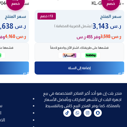
– ستيل KL-G 904
ستيل FGG9VV044XN.K
خصم
خصم
سعر المنتج
سعر المنتج
٪13 خصم
3,638
3,143
ر.س
ر.س
( يشمل الضريبة المضافة )
ر.س
3,598
ر.س
4,168
وفر 455 ر.س
وفر 530
قسّمها على طريقتك، اشترِ الآن وادفع لاحقاً
قسّمها على
إضافة إلى السلة
متجر بلت إن هو أحد أكبر المتاجر المتخصصة في بيع
اجهزة البلت ان لأشهر الماركات وبأفضل الأسعار
س
بالمملكة، كما يوفر المتجر البيع كاش وبالتقسيط
ا
الا