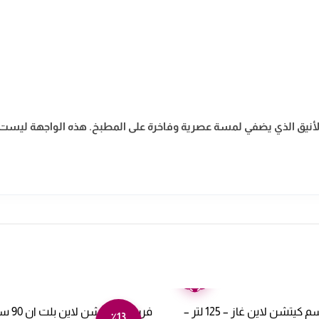
لأنيق الذي يضفي لمسة عصرية وفاخرة على المطبخ. هذه الواجهة ليست ف
ضمان
عامين
فرن بلت ان 90 سم كيتشن لاين غاز – 125 لتر –
فرن غاز
٪13