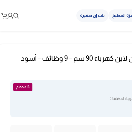
زة المطبخ
بلت إن صغيرة
فرن بلت ان كيتشن لاين كهرباء 90 سم – 9 وظائف – أسود
٪13 خصم
يبة المضافة )