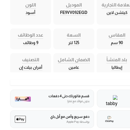
علامة التجارية
الموديل
اللون
كيتشن لاين
FE9VV092EGD
أسود
المقاس
السعة
عدد الوظائف
90 سم
125 لتر
9 وظائف
بلد المنشأ
الضمان الشامل
التصنيف
إيطاليا
عامين
أفران بيلت إن
قسم فاتورتك حتى 4 دفعات
بدون فوائد مع تمارا
دفع سريع وآمن مع أبل باي
بواسطة Apple Pay