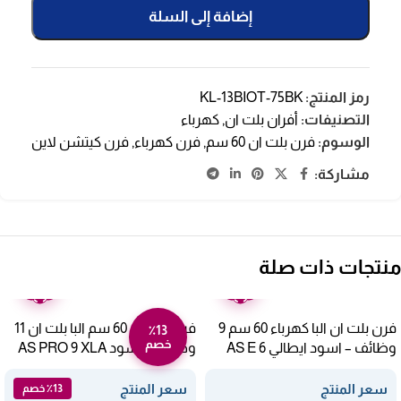
إضافة إلى السلة
رمز المنتج:
KL-13BIOT-75BK
التصنيفات:
أفران بلت ان
,
كهرباء
الوسوم:
فرن بلت ان 60 سم
,
فرن كهرباء
,
فرن كيتشن لاين
مشاركة:
منتجات ذات صلة
ضمان
ضمان
عامين
عامين
فرن بلت ان البا كهرباء 60 سم 9
فرن كهرباء 60 سم البا بلت ان 11
٪13
خصم
وظائف – اسود ايطالي AS E 6
وظيفة – اسود AS PRO 9 XLA
XLB
سعر المنتج
سعر المنتج
٪13 خصم