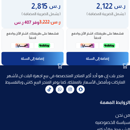
2,815
2,122
ر.س
ر.س
( يشمل الضريبة المضافة )
( يشمل الضريبة المضافة )
ر.س
3,222
وفر 407 ر.س
قسّمها على طريقتك، اشترِ الآن وادفع
قسّمها على طريقتك، اشترِ الآن وادفع
لاحقاً
لاحقاً
إضافة إلى السلة
إضافة إلى السلة
متجر بلت إن هو أحد أكبر المتاجر المتخصصة في بيع اجهزة البلت ان لأشهر
الماركات وبأفضل الأسعار بالمملكة، كما يوفر المتجر البيع كاش وبالتقسيط
الروابط المهمة
من نحن
سياسة الخصوصيه
الشروط والأحكام