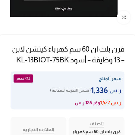
Click to enlarge
فرن بلت ان 60 سم كهرباء كيتشن لاين
– 13 وظيفة – أسود KL-13BIOT-75BK
سعر المنتج
٪12 خصم
1,336
ر.س
( يشمل الضريبة المضافة )
وفر 186 ر.س
ر.س
1,522
الصنف
العلامة التجارية
فرن بلت ان 60 سم كهرباء