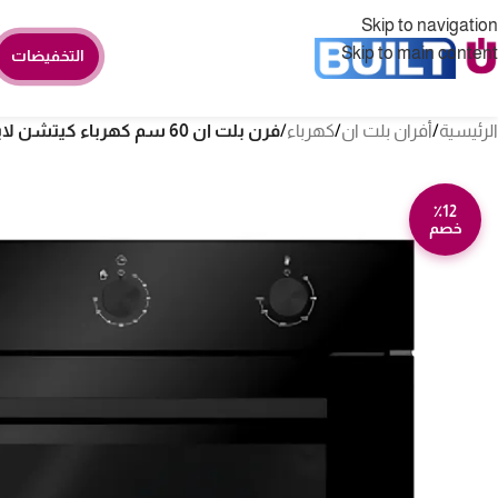
Skip to navigation
Skip to main content
التخفيضات
الرئيسية
/
أفران بلت ان
/
كهرباء
/
فرن بلت ان 60 سم كهرباء كيتشن لاين – 4 وظائف – أسود KL60EM3FBK
٪12
خصم