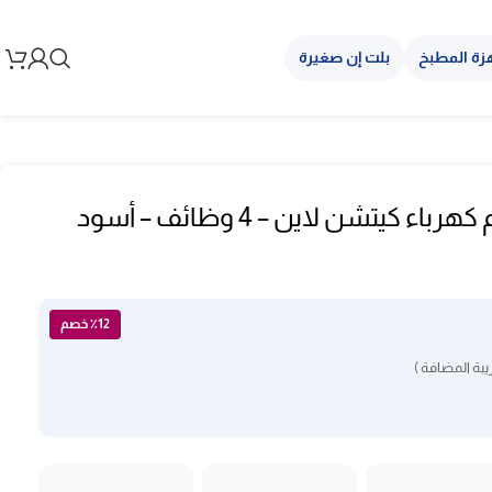
زة المطبخ
بلت إن صغيرة
فرن بلت ان 60 سم كهرباء كيتشن لاين – 4 وظائف – أسود
٪12 خصم
بة المضافة )