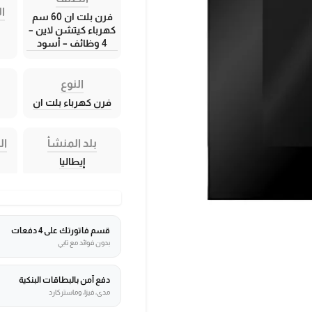
ال
فرن بلت ان 60 سم
كهرباء كيتشن لاين –
4 وظائف – أسود
النوع
فرن كهرباء بلت ان
بلد المنشأ
ال
إيطاليا
قسم فاتورتك على 4 دفعات
بدون فوائد مع تابي
دفع آمن بالبطاقات البنكية
مدى، فيزا، وماستركارد