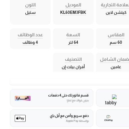
علامة التجارية
الموديل
اللون
كيتشن لاين
KL60EM3FBK
ستيل
المقاس
السعة
عدد الوظائف
60 سم
64 لتر
4 وظائف
ضمان الشامل
التصنيف
عامين
أفران بيلت إن
قسم فاتورتك حتى 4 دفعات
بدون فوائد مع تمارا
دفع سريع وآمن مع أبل باي
بواسطة Apple Pay