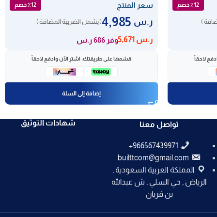
سعر المنتج
٪12 خصم
٪12 خصم
4,985
ر.س
افة )
( يشمل الضريبة المضافة )
ر.س
5,671
وفر 686 ر.س
فع لاحقاً
قسّمها على طريقتك، اشترِ الآن وادفع لاحقاً
إضافة إلى السلة
شهادات التوثيق
تواصل معنا
builttcom@gmail.com
المملكة العربية السعودية ,
الرياض , حي السلي , ش عبدالله
بن فريان