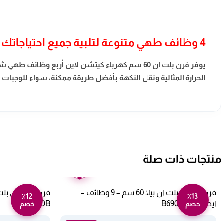
4 وظائف طهي متنوعة لتلبية جميع احتياجاتك
يوفر فرن بلت ان 60 سم كهرباء كيتشن لاين أربع
الحرارة المثالية ونقل النكهة بأفضل طريقة ممكنة، سواء للوجبات 
منتجات ذات صلة
ضمان
عامين
فرن كهرباء بلت ان بيلا 60 سم – 9 وظائف –
٪12
٪13
ايطالي B690EDS
B661EDB
خصم
خصم