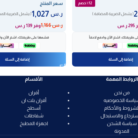
سعر المنتج
٪12 خصم
1,027
ر.س
( يشمل الضريبة المضافة )
( يشمل الضريبة المض
ر.س
1,166
 ر.س
وفر 139 ر.س
 طريقتك، اشترِ الآن وادفع لاحقاً
قسّمها على طريقتك، اشترِ الآن واد
إضافة إلى السلة
إضافة إلى السلة
الروابط المهمة
الأقسام
من نحن
أفران
ياسة الخصوصيه
أفران بلت ان
لشروط والأحكام
أسطح
سترجاع والاستبدال
شفاطات
سياسة الشحن
اجهزة المطبخ
المدونة