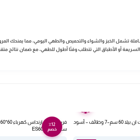
 وظائف طهي شاملة تشمل الخبز والشواء والتحميص والطهي اليومي، مما يمنح
السريعة أو الأطباق التي تتطلب وقتًا أطول للطهي، مع ضمان نتائج مت
ضمان
عامين
فرن كهربائى بلت ان بيلا 60 سم–7 وظائف – أسود
٪12
ستيلES6060BO
خصم