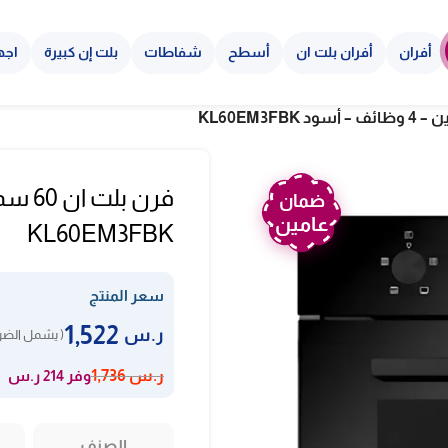
أفران
أفران بلت ان
أسطح
شفاطات
بلت إن كبيرة
اجه
ضمان
عامين
KL60EM3FBK
سعر المنتج
1,522
ر.س
( يشمل الضري
وفر 214 ر.س
ر.س
1,736
الصنف