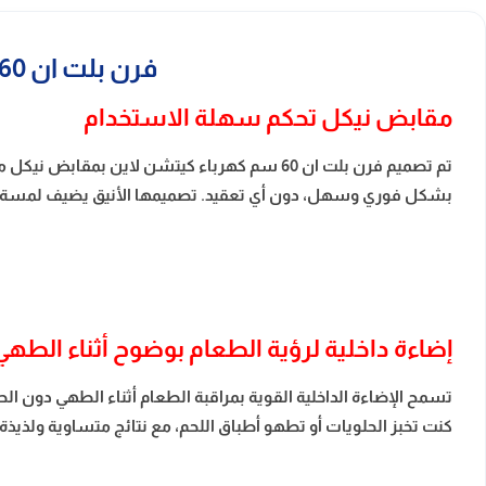
فرن بلت ان 60 سم كهرباء كيتشن لاين – 4 وظائف – أسود KL60EM3FBK
مقابض نيكل تحكم سهلة الاستخدام
تم تصميم فرن بلت ان 60 سم كهرباء كيتشن لاين
بشكل فوري وسهل، دون أي تعقيد. تصميمها الأنيق يضيف لمسة جما
إضاءة داخلية لرؤية الطعام بوضوح أثناء الطهي
تسمح الإضاءة الداخلية القوية بمراقبة الطعام أثناء الطهي دون ال
كنت تخبز الحلويات أو تطهو أطباق اللحم، مع نتائج متساوية ولذيذة دا