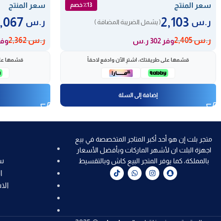
سعر المنتج
سعر المنتج
٪13 خصم
2,067
2,103
ر.س
ر.س
( يشمل الضريبة المضافة )
ر.س
2,405
ر.س
2,362
وفر 302 ر.س
وفر 295
قسّمها على طريقتك، اشترِ الآن وادفع لاحقاً
قسّمها على
إضافة إلى السلة
متجر بلت إن هو أحد أكبر المتاجر المتخصصة في بيع
اجهزة البلت ان لأشهر الماركات وبأفضل الأسعار
س
بالمملكة، كما يوفر المتجر البيع كاش وبالتقسيط
ا
الا