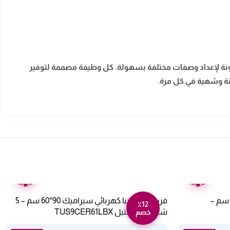
ك المرونة لإعداد وصفات مختلفة بسهولة. كل وظيفة مصممة لتوفير
قنة وشهية في كل مرة.
ضمان
ضمان
عامين
عامين
فرن بلت ان ارنداس كهرباء 60*60 سم –
فرن لاجيرمانيا كهربائي سيراميك 90*60 سم – 5
٪12
شعلات – ستيل TUS9CER61LBX
خصم