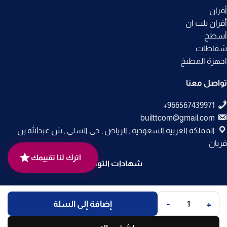
أفران
أفران بلت ان
أسطح
شفاطات
اجهزة المطبخ
تواصل معنا
builttcom@gmail.com
المملكة العربية السعودية , الرياض , حي السلي , ش عبدالله بن
فريان
اترك لنا تقييمك
شهادات التوثيق
جميع الحقوق محفوظة لـ
متجر بلت إن
© 2025.
-
+
إضافة إلى السلة
تم التطوير بواسطة
Code Times
.