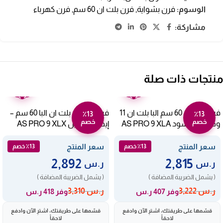
الوسوم:
فرن بشواية
,
فرن بلت ان 60 سم
,
فرن كهرباء
مشاركة:
منتجات ذات صلة
ضمان
ضمان
عامين
عامين
فرن كهرباء 60 سم البا بلت ان 11
فرن كهرباء بلت ان البا 60 سم –
٪13
٪13
خصم
خصم
وظيفة – اسود AS PRO 9 XLA
إيطالي ستيل AS PRO 9 XLX
سعر المنتج
سعر المنتج
٪13 خصم
٪13 خصم
2,892
2,815
ر.س
ر.س
( يشمل الضريبة المضافة )
( يشمل الضريبة المضافة )
ر.س
3,222
ر.س
3,310
وفر 407 ر.س
وفر 418 ر.س
قسّمها على طريقتك، اشترِ الآن وادفع
قسّمها على طريقتك، اشترِ الآن وادفع
لاحقاً
لاحقاً