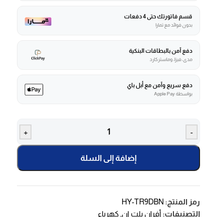
قسم فاتورتك حتى 4 دفعات
بدون فوائد مع تمارا
دفع آمن بالبطاقات البنكية
مدى، فيزا، وماستركارد
دفع سريع وآمن مع أبل باي
بواسطة Apple Pay
+
-
إضافة إلى السلة
رمز المنتج:
HY-TR9DBN
التصنيفات:
أفران بلت ان
,
كهرباء