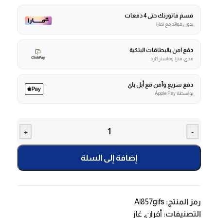
قسم فاتورتك حتى 4 دفعات
بدون فوائد مع تمارا
دفع آمن بالبطاقات البنكية
مدى، فيزا، وماستركارد
دفع سريع وآمن مع أبل باي
بواسطة Apple Pay
+
-
إضافة إلى السلة
رمز المنتج:
Al857gifs
التصنيفات:
أفران
,
غاز