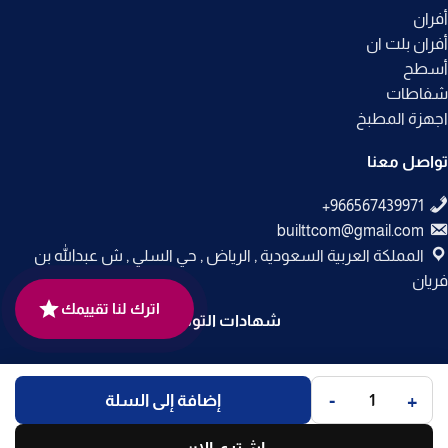
أفران
أفران بلت ان
أسطح
شفاطات
اجهزة المطبخ
تواصل معنا
builttcom@gmail.com
المملكة العربية السعودية , الرياض , حي السلي , ش عبدالله بن
فريان
اترك لنا تقييمك
شهادات التوثيق
جميع الحقوق محفوظة لـ
متجر بلت إن
© 2025.
-
+
إضافة إلى السلة
تم التطوير بواسطة
Code Times
.