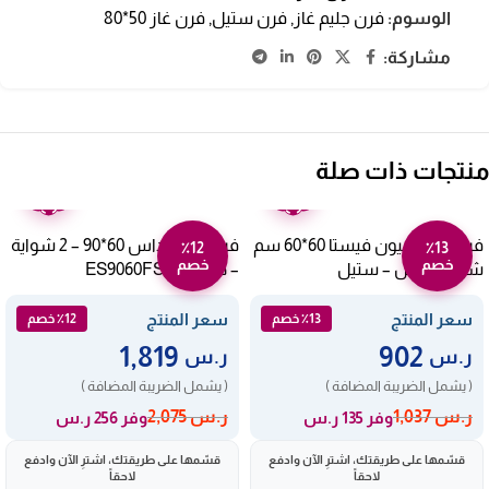
الوسوم:
فرن جليم غاز
,
فرن ستيل
,
فرن غاز 50*80
مشاركة:
منتجات ذات صلة
ضمان
ضمان
عامين
عامين
فرن غاز 4 عيون فيستا 60*60 سم
فرن غاز ارنداس 60*90 – 2 شواية
٪12
٪13
خصم
خصم
شبك عريض – ستيل
– ديجيتالES9060FSH
FT6402GFZW
سعر المنتج
سعر المنتج
٪13 خصم
٪12 خصم
1,819
902
ر.س
ر.س
( يشمل الضريبة المضافة )
( يشمل الضريبة المضافة )
ر.س
1,037
ر.س
2,075
وفر 135 ر.س
وفر 256 ر.س
قسّمها على طريقتك، اشترِ الآن وادفع
قسّمها على طريقتك، اشترِ الآن وادفع
لاحقاً
لاحقاً