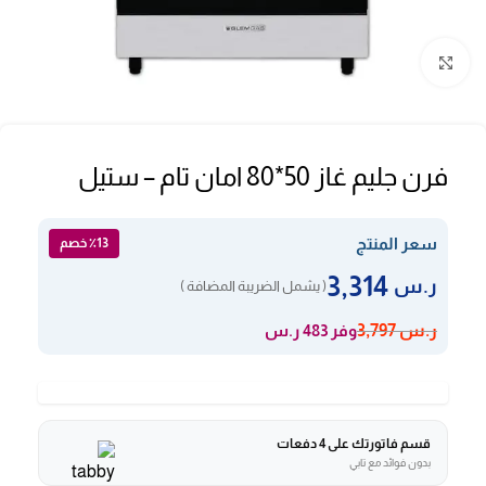
Click to enlarge
فرن جليم غاز 50*80 امان تام – ستيل
سعر المنتج
٪13 خصم
3,314
ر.س
( يشمل الضريبة المضافة )
وفر 483 ر.س
ر.س
3,797
قسم فاتورتك على 4 دفعات
بدون فوائد مع تابي