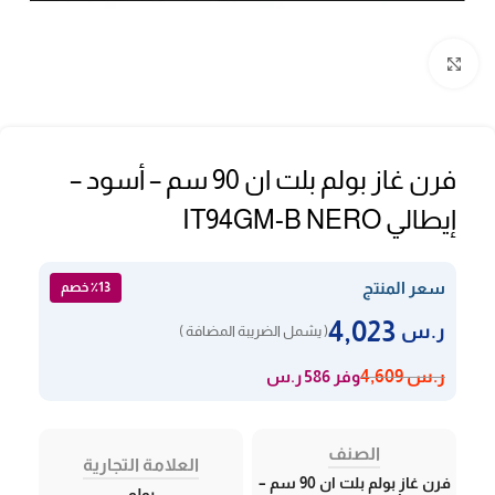
Click to enlarge
فرن غاز بولم بلت ان 90 سم – أسود –
إيطالي IT94GM-B NERO
سعر المنتج
٪13 خصم
4,023
ر.س
( يشمل الضريبة المضافة )
وفر 586 ر.س
ر.س
4,609
الصنف
العلامة التجارية
فرن غاز بولم بلت ان 90 سم –
بولم