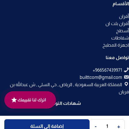
الأقسام
أفران
أفران بلت ان
أسطح
شفاطات
اجهزة المطبخ
تواصل معنا
builttcom@gmail.com
المملكة العربية السعودية , الرياض , حي السلي , ش عبدالله بن
فريان
اترك لنا تقييمك
شهادات التوثيق
جميع الحقوق محفوظة لـ
متجر بلت إن
© 2025.
-
+
إضافة إلى السلة
تم التطوير بواسطة
Code Times
.