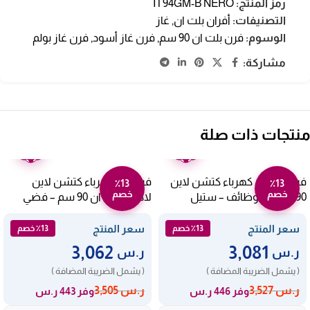
رمز المنتج:
IT94GM-B NERO
التصنيفات:
أفران بلت ان
,
غاز
الوسوم:
فرن بلت ان 90 سم
,
فرن غاز أسود
,
فرن غاز بولم
مشاركة:
منتجات ذات صلة
ضمان
ضمان
عامين
عامين
فرن بلت ان كهرباء كتشن لاين
فرن غاز كهرباء كتشن لاين
٪13
٪13
خصم
خصم
90 سم – 6 وظائف – ستيل
لاكتورا بلت ان 90 سم – فضي
FGE9S023AXN
FE9V063AXN
سعر المنتج
سعر المنتج
٪13 خصم
٪13 خصم
3,062
3,081
ر.س
ر.س
( يشمل الضريبة المضافة )
( يشمل الضريبة المضافة )
ر.س
3,527
ر.س
3,505
وفر 446 ر.س
وفر 443 ر.س