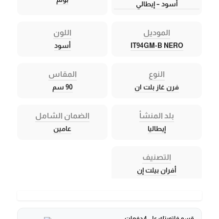
أسود – إيطالي
الموديل
اللون
IT94GM-B NERO
أسود
النوع
المقاس
فرن غاز بلت ان
90 سم
بلد المنشأ
الضمان الشامل
إيطاليا
عامين
التصنيف
أفران بيلت إن
قسم فاتورتك على 4 دفعات