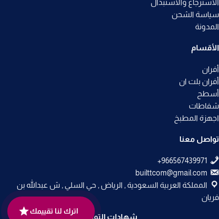
الاسترجاع والاستبدال
سياسة الشحن
المدونة
الأقسام
أفران
أفران بلت ان
أسطح
شفاطات
اجهزة المطبخ
تواصل معنا
builttcom@gmail.com
المملكة العربية السعودية , الرياض , حي السلي , ش عبدالله بن
فريان
اترك لنا تقييمك
شهادات التوثيق