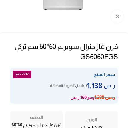
Click to enlarge
فرن غاز جنرال سوبريم 60*60 سم تركي
GS6060FGS
سعر المنتج
٪12 خصم
1,138
ر.س
( يشمل الضريبة المضافة )
وفر 160 ر.س
ر.س
1,298
الصنف
الوزن
فرن غاز جنرال سوبريم 60*60
38 كيلوجرام