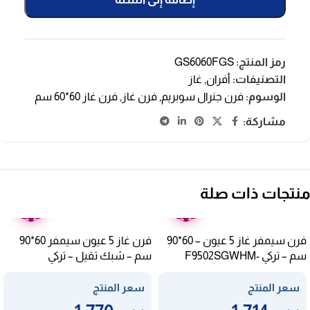
رمز المنتج:
GS6060FGS
التصنيفات:
أفران
,
غاز
الوسوم:
فرن جنرال سوبريم
,
فرن غاز
,
فرن غاز 60*60 سم
مشاركة:
منتجات ذات صلة
ضمان
ضمان
عامين
عامين
فرن سيمفر غاز 5 عيون – 60*90
فرن غاز 5 عيون سيمفر 60*90
سم – تركي F9502SGWHM-
سم – شبك تقيل – تركي
F9502SGWHM-SMF04
SMF03
سعر المنتج
سعر المنتج