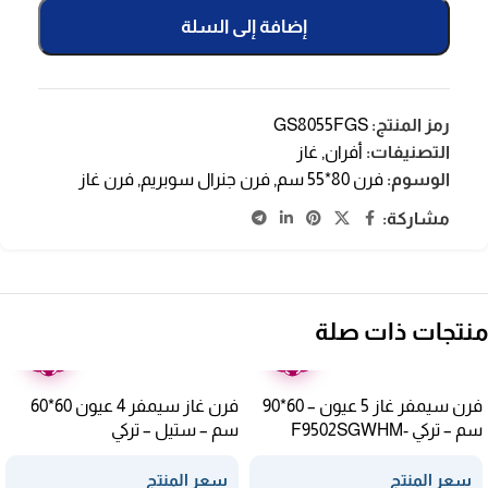
إضافة إلى السلة
رمز المنتج:
GS8055FGS
التصنيفات:
أفران
,
غاز
الوسوم:
فرن 80*55 سم
,
فرن جنرال سوبريم
,
فرن غاز
مشاركة:
منتجات ذات صلة
ضمان
ضمان
عامين
عامين
فرن سيمفر غاز 5 عيون – 60*90
فرن غاز سيمفر 4 عيون 60*60
سم – تركي F9502SGWHM-
سم – ستيل – تركي
F6402SGRIM-SMF01
SMF03
سعر المنتج
سعر المنتج