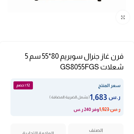
Click to enlarge
فرن غاز جنرال سوبريم 80*55 سم 5
شعلات GS8055FGS
سعر المنتج
٪12 خصم
1,683
ر.س
( يشمل الضريبة المضافة )
وفر 240 ر.س
ر.س
1,923
الصنف
العلامة التجارية