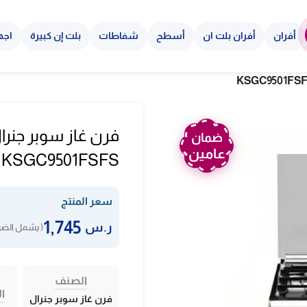
أفران
أفران بلت ان
أسطح
شفاطات
بلت إن كبيرة
اجه
ضمان
عامين
KSGC9501FSFS
سعر المنتج
1,745
ر.س
( يشمل الضري
الصنف
ال
فرن غاز سوبر جنرال