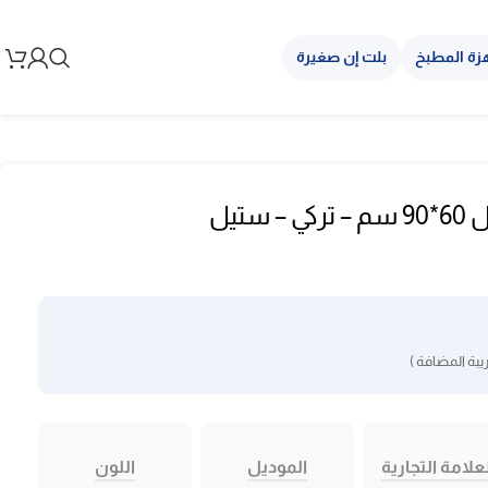
زة المطبخ
بلت إن صغيرة
فرن غاز سوبر جنرال 60*90 سم – تركي – ستيل
بة المضافة )
علامة التجارية
الموديل
اللون