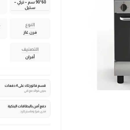
60*90 سم – تركي –
ستيل
النوع
ع
فرن غاز
التصنيف
أفران
قسم فاتورتك على 4 دفعات
بدون فوائد مع تابي
دفع آمن بالبطاقات البنكية
مدى، فيزا، وماستركارد