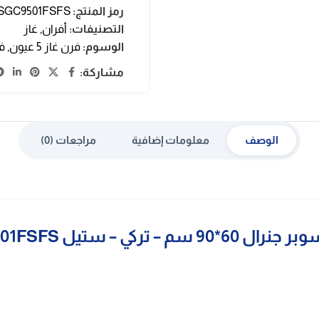
رمز المنتج:
SGC9501FSFS
التصنيفات:
أفران
,
غاز
الوسوم:
فرن غاز 5 عيون
,
فر
مشاركة:
الوصف
معلومات إضافية
مراجعات (0)
سم – تركي – ستيل KSGC9501FSFS