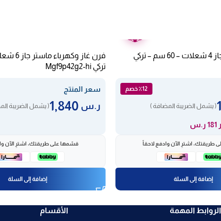
ضمان
عامين
فرن غاز ماستر جاز 4 شعلات – 60 سم – تركي
تركي Mgf9p42g2-hi
سعر المنتج
٪12 خصم
1,840
ر.س
( يشمل الضريبة المضافة )
( يشمل الضريبة الم
ر.س
 طريقتك، اشترِ الآن وادفع لاحقاً
قسّمها على طريقتك، اشترِ الآن واد
إضافة إلى السلة
إضافة إلى السلة
الروابط المهمة
الأقسام