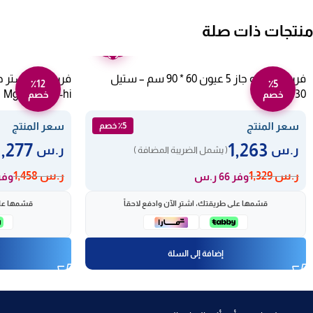
منتجات ذات صلة
ضمان
عامين
فرن غاز تكنو جاز 5 عيون 60 * 90 سم – ستيل
٪12
٪5
Mgf6ts40g2-hi
Tcn4730
خصم
خصم
سعر المنتج
سعر المنتج
٪5 خصم
1,277
1,263
ر.س
ر.س
( يشمل الضريبة المضافة )
ر.س
1,329
ر.س
1,458
وفر 66 ر.س
وفر 181 
قسّمها على طريقتك، اشترِ الآن وادفع لاحقاً
قسّمها على
إضافة إلى السلة