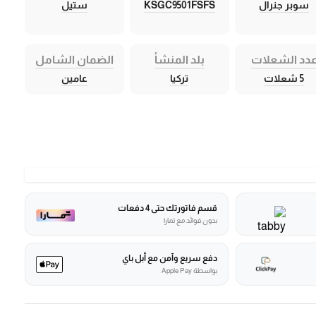
سوبر جنرال
KSGC9501FSFS
ستيل
دد الشعلات
بلد المنشأ
الضمان الشامل
5 شعلات
تركيا
عامين
قسم فاتورتك حتى 4 دفعات
بدون فوائد مع تمارا
دفع سريع وآمن مع أبل باي
بواسطة Apple Pay