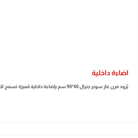
اضاءة داخلية
يُزود فرن غاز سوبر جنرال 60*90 سم بإضاءة داخلية مُميزة تسمح لك بمتابعة الطعام أثناء التسوية بسهولة، دون الحاجة إلى فتح الباب، مما يُحافظ على حرارة الفرن ويُساعد على طهي الطعام بشكل أفضل