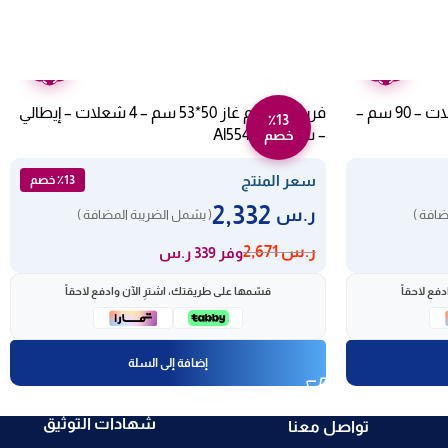
ضمان
ضمان
عامين
عامين
فرن غاز وكهرباء ماستر جاز 6 شعلات – 90 سم –
فرن غاز جليم غاز 50*53 سم – 4 شعلات – إيطالي
٪13
– ستيل Al554gifs
خصم
سعر المنتج
٪13 خصم
2,332
ر.س
ضافة )
( يشمل الضريبة المضافة )
ر.س
2,671
وفر 339 ر.س
فع لاحقاً
قسّمها على طريقتك، اشترِ الآن وادفع لاحقاً
إضافة إلى السلة
شهادات التوثيق
تواصل معنا