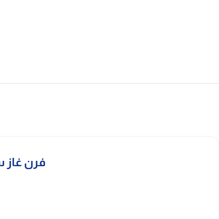
فرن غاز سوبر جنرال 60*90 