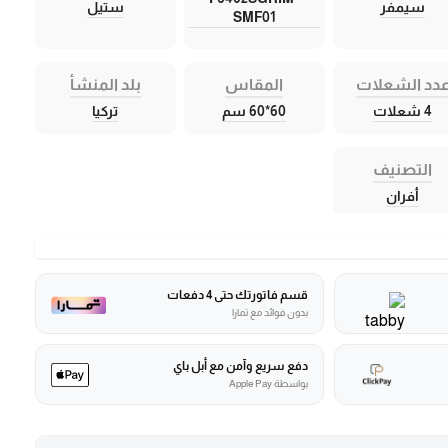
سيمفر
ستيل
SMF01
دد الشعلات
المقاس
بلد المنشأ
4 شعلات
60*60 سم
تركيا
التصنيف
أفران
قسم فاتورتك حتى 4 دفعات
بدون فوائد مع تمارا
دفع سريع وآمن مع أبل باي
بواسطة Apple Pay