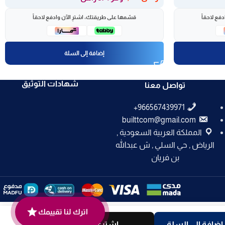
فع لاحقاً
قسّمها على طريقتك، اشترِ الآن وادفع لاحقاً
إضافة إلى السلة
شهادات التوثيق
تواصل معنا
builttcom@gmail.com
المملكة العربية السعودية ,
الرياض , حي السلي , ش عبدالله
بن فريان
اترك لنا تقييمك
إضافة إلى السلة
اشتري الان