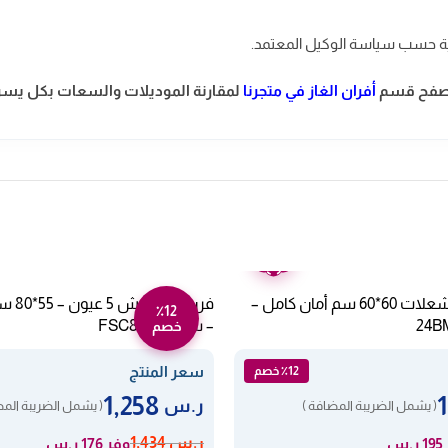
ة حسب سياسة الوكيل المعتمد.
صفح قسم
أفران الغاز في متجرنا
لمقارنة
الموديلات والسعات بكل يسر
ضمان
عامين
فرن ميديا غاز 4 شعلات 60*60 سم أمان كامل –
فرن غا
٪12
– ستيل FSC8055
خصم
سعر المنتج
٪12 خصم
1,258
ر.س
( يشمل الضريبة المضافة )
( يشمل الضريبة المض
ر.س
1,434
.س
وفر 176 ر.س