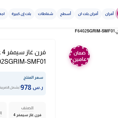
أفران
أفران بلت ان
أسطح
شفاطات
بلت إن كبيرة
اجه
ضمان
عامين
02SGRIM-SMF01
سعر المنتج
978
ر.س
( يشمل الضريبة
الصنف
ال
فرن غاز سيمفر 4