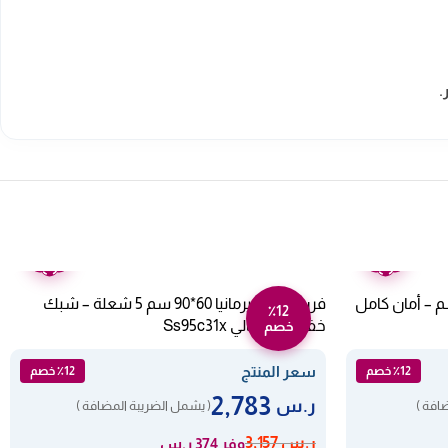
.
ضمان
ضمان
عامين
عامين
ز فريش 5 عيون – 55*80 سم – أمان كامل
فرن غاز لاجيرمانيا 60*90 سم 5 شعلة – شبك
٪12
خفيف – إيطالي Ss95c31x
خصم
سعر المنتج
٪12 خصم
٪12 خصم
2,783
ر.س
افة )
( يشمل الضريبة المضافة )
ر.س
3,157
وفر 374 ر.س