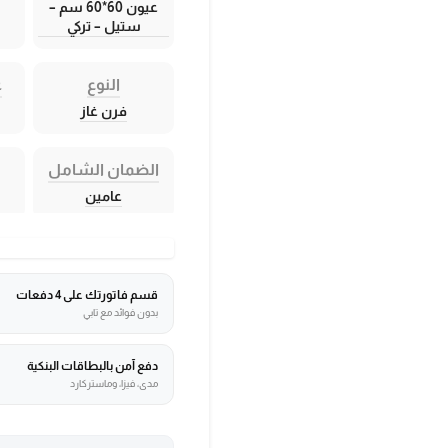
عيون 60*60 سم –
ستيل – تركي
النوع
ع
فرن غاز
الضمان الشامل
عامين
قسم فاتورتك على 4 دفعات
بدون فوائد مع تابي
دفع آمن بالبطاقات البنكية
مدى، فيزا، وماستركارد