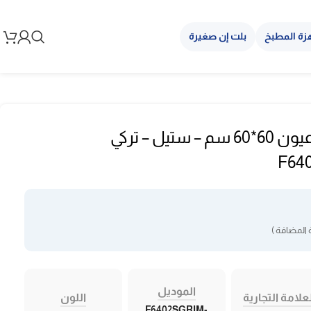
زة المطبخ
بلت إن صغيرة
فرن غاز سيمفر 4 عيون 60*60 سم – ستيل – تركي
F64
 المضافة )
الموديل
علامة التجارية
اللون
F6402SGRIM-