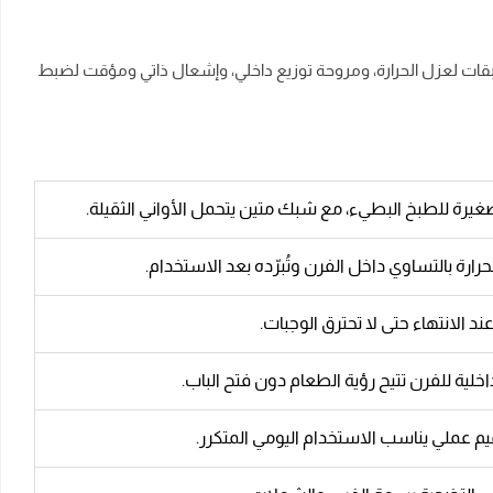
 4 شعلات غاز بأحجام مختلفة، وباب زجاجي ثلاثي الطبقات لعزل الحرارة، ومروحة توزيع داخلي، وإشعال ذاتي ومؤقت لضبط
رة للطبخ البطيء، مع شبك متين يتحمل الأواني الثقيلة.
لانتهاء حتى لا تحترق الوجبات.
لية للفرن تتيح رؤية الطعام دون فتح الباب.
يم عملي يناسب الاستخدام اليومي المتكرر.