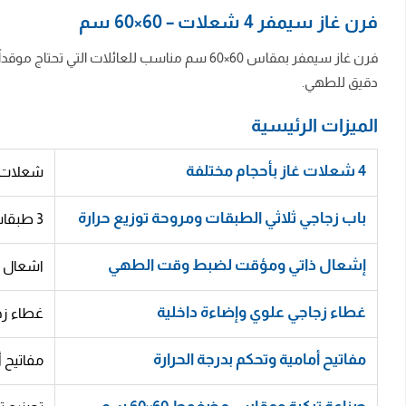
فرن غاز سيمفر 4 شعلات – 60×60 سم
دقيق للطهي.
الميزات الرئيسية
4 شعلات غاز بأحجام مختلفة
شعلات م
باب زجاجي ثلاثي الطبقات ومروحة توزيع حرارة
3 طبقات زجاج تعزل الحرارة بكفاءة عالية وتُبقي الواجهة باردة، مع مروحة توزع الحرارة بالتساوي داخل الفرن وتُبرّده بعد الاستخدام.
إشعال ذاتي ومؤقت لضبط وقت الطهي
اشعال ت
غطاء زجاجي علوي وإضاءة داخلية
غطاء زجا
مفاتيح أمامية وتحكم بدرجة الحرارة
مفاتيح أ