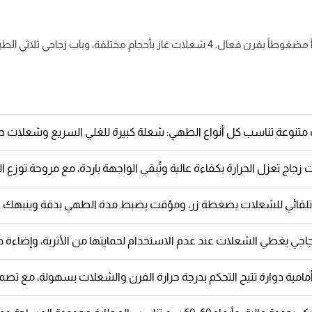
فرن غاز سيمفر بمقاس 60×60 سم مناسب للعائلات التي تحتاج موقداً مضغوطاً بفرن فعال.
تنوعة تناسب كل أنواع الطهي: شعلة كبيرة للغلي السريع وشعلات صغي
لقائي للشعلات بضغطة زر، ومؤقت يضبط مدة الطهي بدقة وينبهك عند ا
جي يغطي الشعلات عند عدم الاستخدام لحمايتها من الأتربة، وإضاءة داخ
مامية دوارة تتيح التحكم بدرجة حرارة الفرن والشعلات بسهولة، مع تصم