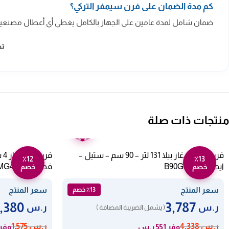
كم مدة الضمان على فرن سيمفر التركي؟
ضمان شامل لمدة عامين على الجهاز بالكامل يغطي أي أعطال مصنعي
ت
منتجات ذات صلة
ضمان
عامين
فرن بلت ان غاز بيلا 131 لتر – 90 سم – ستيل –
٪12
٪13
ايطالي B90GGNS
فضي 24BMG4G057
خصم
خصم
سعر المنتج
سعر المنتج
٪13 خصم
1,380
3,787
ر.س
ر.س
( يشمل الضريبة المضافة )
ر.س
4,338
ر.س
1,575
وفر 551 ر.س
وفر 195 ر