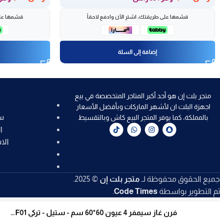
قسّمها على طريقتك، اشترِ الآن وادفع لاحقاً
قسّمها على
إضافة إلى السلة
متجر بلت إن هو أحد أكبر المتاجر المتخصصة في بيع
اجهزة البلت ان لأشهر الماركات وبأفضل الأسعار
س
بالمملكة، كما يوفر المتجر البيع كاش وبالتقسيط
ا
الا
جميع الحقوق محفوظة لـ
متجر بلت إن
© 2025.
تم التطوير بواسطة
Code Times
.
فرن غاز سيمفر 4 عيون 60*60 سم - ستيل - تركي F6402SGRIM-SMF01