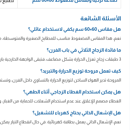
صناعة تركية ومقاس مضغوط 60×60 سم
تصنيع تركي بجودة عالية، وأ
الأسئلة الشائعة
هل مقاس 60×60 سم يكفي لاستخدام عائلي؟
نعم، هذا المقاس المضغوط مناسب للمطابخ الصغيرة والمتوسطة، مع 4 شعلات وفرن يتسع لخبز المعجنات وشوي اللحوم للعا
ما فائدة الزجاج الثلاثي في باب الفرن؟
3 طبقات زجاج تعزل الحرارة بشكل مضاعف، فتبقى الواجهة الخارجية باردة تماماً وتُحافظ على حرارة الفرن من الداخل دون فقدان.
كيف تعمل مروحة توزيع الحرارة والتبريد؟
المروحة تدير الهواء الساخن لتوزيع الحرارة بالتساوي داخل الفرن، وتست
هل يمكن استخدام الغطاء الزجاجي أثناء الطهي؟
الغطاء مصمم للإغلاق عند عدم استخدام الشعلات للحماية من الغبار، و
هل الإشعال الذاتي يحتاج كهرباء للتشغيل؟
نعم، الإشعال الذاتي يعمل بطاقة كهربائية. في حال انقطاع التيار يمكن