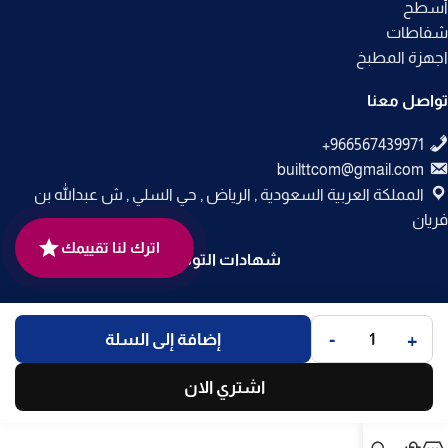
أسطح
شفاطات
اجهزة المطبخ
تواصل معنا
builttcom@gmail.com
المملكة العربية السعودية , الرياض , حي السلي , ش عبدالله بن
فريان
اترك لنا تقييمك
شهادات التوثيق
جميع الحقوق محفوظة لـ
متجر بلت إن
© 2025.
-
+
إضافة إلى السلة
تم التطوير بواسطة
Code Times
.
اشتري الان