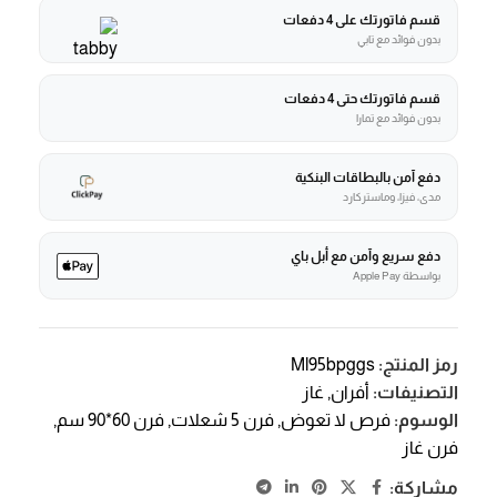
قسم فاتورتك على 4 دفعات
بدون فوائد مع تابي
قسم فاتورتك حتى 4 دفعات
بدون فوائد مع تمارا
دفع آمن بالبطاقات البنكية
مدى، فيزا، وماستركارد
دفع سريع وآمن مع أبل باي
بواسطة Apple Pay
رمز المنتج:
Ml95bpggs
التصنيفات:
أفران
,
غاز
الوسوم:
فرص لا تعوض
,
فرن 5 شعلات
,
فرن 60*90 سم
,
فرن غاز
مشاركة: