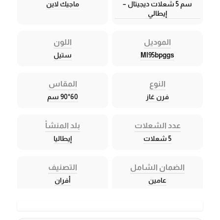
سم 5 شعلات ديجيتال –
ماجيك لاين
إيطالي
الموديل
اللون
Ml95bpggs
ستيل
النوع
المقاس
فرن غاز
60*90 سم
عدد الشعلات
بلد المنشأ
5 شعلات
إيطاليا
الضمان الشامل
التصنيف
عامين
أفران