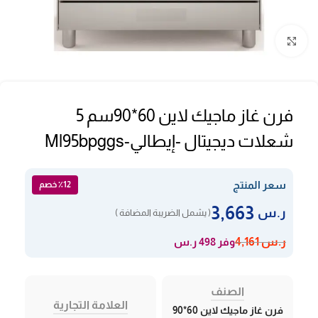
Click to enlarge
فرن غاز ماجيك لاين 60*90سم 5
شعلات ديجيتال -إيطالي-Ml95bpggs
سعر المنتج
٪12 خصم
3,663
ر.س
( يشمل الضريبة المضافة )
وفر 498 ر.س
ر.س
4,161
الصنف
العلامة التجارية
فرن غاز ماجيك لاين 60*90