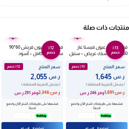
منتجات ذات صلة
ضمان
ضمان
عامين
عامين
فرن خمس عيون فيستا غاز
فرن غاز 5 عيون فريش 60*90
٪12
٪13
خصم
خصم
60*90 سم شبك عريض – ستيل
سم – امان كامل – أسود
FSC9060MB
FF9602GFZW
سعر المنتج
سعر المنتج
٪13 خصم
٪12 خصم
2,055
1,645
ر.س
ر.س
( يشمل الضريبة المضافة )
( يشمل الضريبة المضافة )
ر.س
1,891
ر.س
2,346
وفر 246 ر.س
وفر 291 ر.س
قسّمها على طريقتك، اشترِ الآن وادفع
قسّمها على طريقتك، اشترِ الآن وادفع
لاحقاً
لاحقاً
إضافة إلى السلة
إضافة إلى السلة