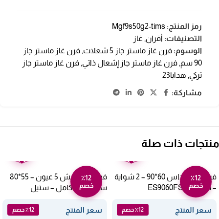
رمز المنتج:
Mgf9s50g2-tims
التصنيفات:
أفران
,
غاز
الوسوم:
فرن غاز ماستر جاز 5 شعلات
,
فرن غاز ماستر جاز
90 سم
,
فرن غاز ماستر جاز إشعال ذاتي
,
فرن غاز ماستر جاز
تركي
,
هدايا23
مشاركة:
منتجات ذات صلة
ضمان
ضمان
عامين
عامين
فرن غاز ارنداس 60*90 – 2 شواية
فرن غاز فريش 5 عيون – 55*80
٪12
٪12
خصم
خصم
– ديجيتالES9060FSH
سم – أمان كامل – ستيل
FSC8055
سعر المنتج
سعر المنتج
٪12 خصم
٪12 خصم