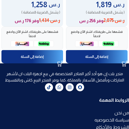
1,258
1,819
ر.س
ر.س
( يشمل الضريبة المضافة )
( يشمل الضريبة المضافة )
ر.س
2,075
ر.س
1,434
وفر 256 ر.س
وفر 176 ر.س
قسّمها على طريقتك، اشترِ الآن وادفع
قسّمها على طريقتك، اشترِ الآن وادفع
لاحقاً
لاحقاً
إضافة إلى السلة
إضافة إلى السلة
متجر بلت إن هو أحد أكبر المتاجر المتخصصة في بيع اجهزة البلت ان لأشهر
الماركات وبأفضل الأسعار بالمملكة، كما يوفر المتجر البيع كاش وبالتقسيط
الروابط المهمة
من نحن
سياسة الخصوصيه
الشروط والأحكام