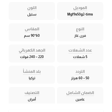
الموديل
اللون
Mgf9s50g2-tims
ستيل
النوع
المقاس
فرن غاز
60*90 سم
عدد الشعلات
الجهد الكهربائي
5 شعلات
220 – 240 فولت
التردد
بلد المنشأ
50 – 60 هرتز
تركيا
الضمان الشامل
التصنيف
عامين
أفران