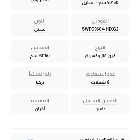
60*90 سم – استيل
الموديل
اللون
SWFC9604-HIXG2
ستيل
النوع
المقاس
فرن غاز وكهرباء
60*90 سم
عدد الشعلات
بلد المنشأ
6 شعلات
تركيا
الضمان الشامل
التصنيف
عامين
أفران
قسم فاتورتك على 4 دفعات