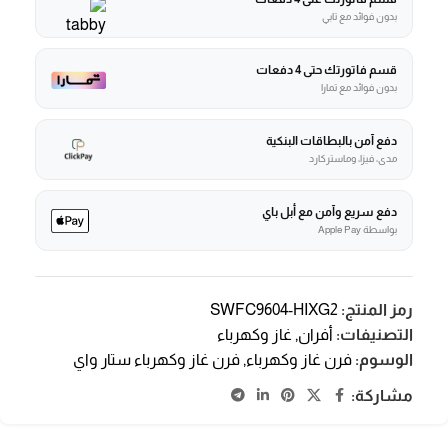
بدون فوائد مع تابي
قسم فاتورتك حتى 4 دفعات
بدون فوائد مع تمارا
دفع آمن بالبطاقات البنكية
مدى، فيزا، وماستركارد
دفع سريع وآمن مع أبل باي
بواسطة Apple Pay
رمز المنتج:
SWFC9604-HIXG2
التصنيفات:
أفران
,
غاز وكهرباء
الوسوم:
فرن غاز وكهرباء
,
فرن غاز وكهرباء ستار واي
مشاركة: