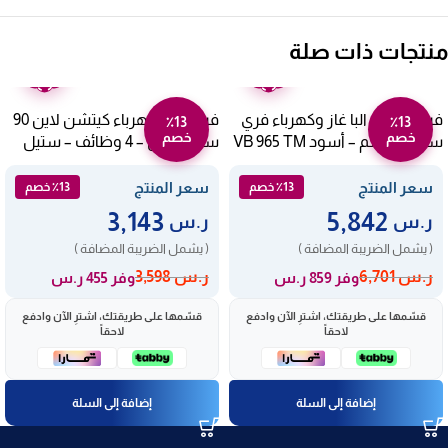
منتجات ذات صلة
ضمان
ضمان
عامين
عامين
فرن إيطالي البا غاز وكهرباء فري
فرن غاز وكهرباء كيتشن لاين 90
٪13
٪13
خصم
خصم
ستاند 90 سم – أسود VB 965 TM
سم بلت ان – 4 وظائف – ستيل
KL90MM2F
سعر المنتج
سعر المنتج
٪13 خصم
٪13 خصم
3,143
5,842
ر.س
ر.س
( يشمل الضريبة المضافة )
( يشمل الضريبة المضافة )
ر.س
6,701
ر.س
3,598
وفر 859 ر.س
وفر 455 ر.س
قسّمها على طريقتك، اشترِ الآن وادفع
قسّمها على طريقتك، اشترِ الآن وادفع
لاحقاً
لاحقاً
إضافة إلى السلة
إضافة إلى السلة