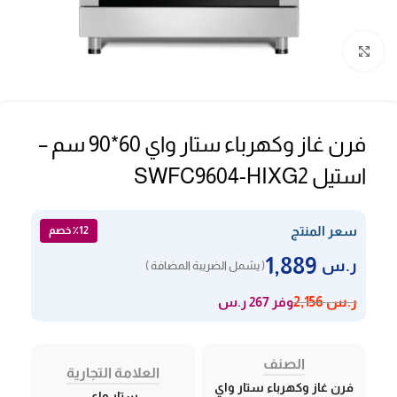
Click to enlarge
فرن غاز وكهرباء ستار واي 60*90 سم –
استيل SWFC9604-HIXG2
سعر المنتج
٪12 خصم
1,889
ر.س
( يشمل الضريبة المضافة )
وفر 267 ر.س
ر.س
2,156
الصنف
العلامة التجارية
فرن غاز وكهرباء ستار واي
ستار واي