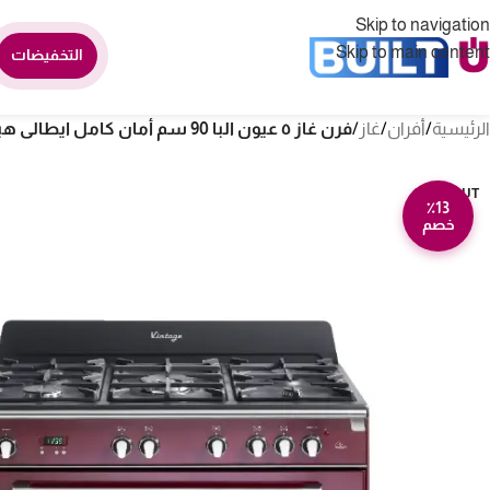
Skip to navigation
Skip to main content
التخفيضات
الرئيسية
/
أفران
/
غاز
/
فرن غاز ٥ عيون البا 90 سم أمان كامل ايطالى هيفى ديوتى 9D VAR 888
SOLD OUT
٪13
خصم