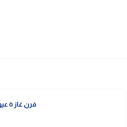
فرن غاز ٥ عيون البا 90 سم أمان كامل ايطالى هيفى ديوتى 9D VAR 888