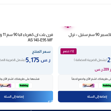
ضمان
عامين
فرن بلت ان غاز اكسبير 90 سم ستيل – تركي
فرن ب
AS 140-E95 MF
سعر المنتج
٪12 خصم
5,175
ر.س
( يشمل الضريبة المضافة )
( يشمل الضريبة المض
ر.س
 طريقتك، اشترِ الآن وادفع لاحقاً
قسّمها على طريقتك، اشترِ الآن واد
إضافة إلى السلة
إضافة إلى السلة