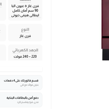
ال
فرن غاز ٥ عيون البا
90 سم أمان كامل
ايطالى هيفى ديوتى
النوع
ع
فرن غاز
الجهد الكهربائي
220 – 240 فولت
قسم فاتورتك على 4 دفعات
بدون فوائد مع تابي
دفع آمن بالبطاقات البنكية
مدى، فيزا، وماستركارد