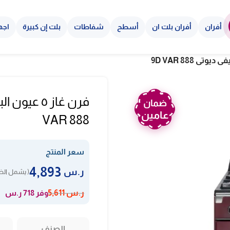
أفران
أفران بلت ان
أسطح
شفاطات
بلت إن كبيرة
اجه
ضمان
عامين
VAR 888
سعر المنتج
4,893
ر.س
( يشمل الضر
وفر 718 ر.س
ر.س
5,611
الصنف