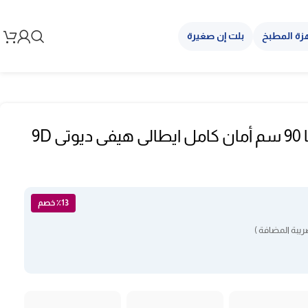
زة المطبخ
بلت إن صغيرة
فرن غاز ٥ عيون البا 90 سم أمان كامل ايطالى هيفى ديوتى 9D
٪13 خصم
يبة المضافة )