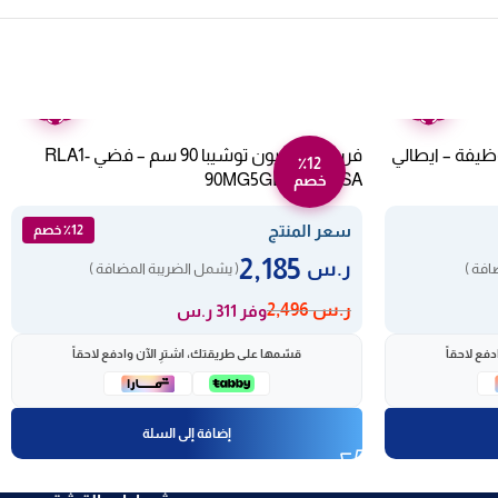
ضمان
ضمان
عامين
عامين
لت ان كهرباء البا 90 سم 11 وظيفة – ايطالي
فرن غاز 5 عيون توشيبا 90 سم – فضي RLA1-
٪12
90MG5GE(GMR)-SA
خصم
سعر المنتج
٪12 خصم
2,185
ر.س
افة )
( يشمل الضريبة المضافة )
ر.س
2,496
وفر 311 ر.س
فع لاحقاً
قسّمها على طريقتك، اشترِ الآن وادفع لاحقاً
إضافة إلى السلة