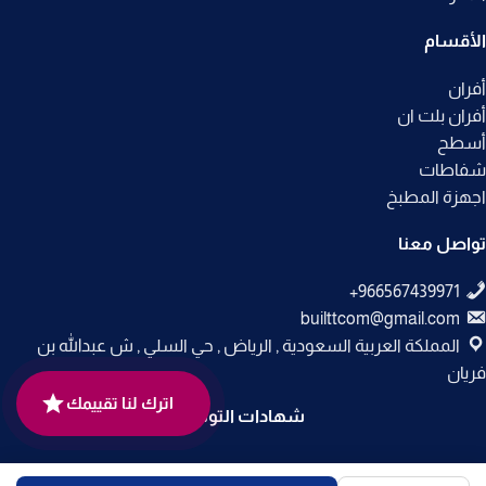
الأقسام
أفران
أفران بلت ان
أسطح
شفاطات
اجهزة المطبخ
تواصل معنا
builttcom@gmail.com
المملكة العربية السعودية , الرياض , حي السلي , ش عبدالله بن
فريان
اترك لنا تقييمك
شهادات التوثيق
جميع الحقوق محفوظة لـ
متجر بلت إن
© 2025.