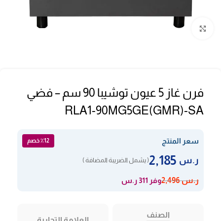
Click to enlarge
فرن غاز 5 عيون توشيبا 90 سم – فضي
RLA1-90MG5GE(GMR)-SA
سعر المنتج
٪12 خصم
2,185
ر.س
( يشمل الضريبة المضافة )
وفر 311 ر.س
ر.س
2,496
الصنف
العلامة التجارية