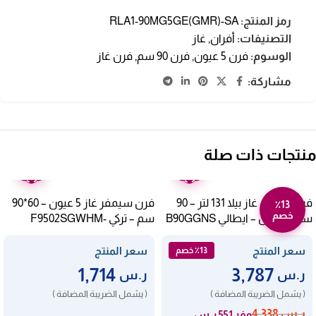
رمز المنتج:
RLA1-90MG5GE(GMR)-SA
التصنيفات:
أفران
,
غاز
الوسوم:
فرن 5 عيون
,
فرن 90 سم
,
فرن غاز
مشاركة:
منتجات ذات صلة
ضمان
ضمان
عامين
عامين
فرن بلت ان غاز بيلا 131 لتر – 90
فرن سيمفر غاز 5 عيون – 60*90
٪13
خصم
سم – ستيل – ايطالي B90GGNS
سم – تركي F9502SGWHM-
SMF03
سعر المنتج
سعر المنتج
٪13 خصم
1,714
3,787
ر.س
ر.س
( يشمل الضريبة المضافة )
( يشمل الضريبة المضافة )
ر.س
4,338
وفر 551 ر.س