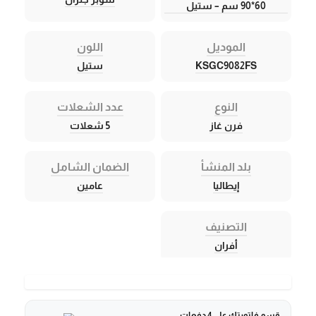
60*90 سم – ستيل
الموديل
اللون
KSGC9082FS
ستيل
النوع
عدد الشعلات
فرن غاز
5 شعلات
بلد المنشأ
الضمان الشامل
إيطاليا
عامين
التصنيف
أفران
قسم فاتورتك على 4 دفعات