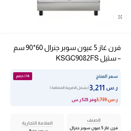
Click to enlarge
فرن غاز 5 عيون سوبر جنرال 60*90 سم
– ستيل KSGC9082FS
سعر المنتج
٪14 خصم
3,211
ر.س
( يشمل الضريبة المضافة )
وفر 528 ر.س
ر.س
3,739
الصنف
العلامة التجارية
فرن غاز 5 عيون سوبر جنرال
سوبر جنرال