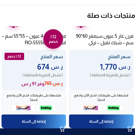
منتجات ذات صلة
ضمان
ضمان
عامين
عامين
فرن غاز 5 عيون سيمفر 60*90
فرن غاز ارو 4 عيون – 55*55 سم –
٪12
خصم
سم – شبك تقيل – تركي
استيل RO-5555GSF
F9502SGWHM-SMF04
سعر المنتج
سعر المنتج
٪12 خصم
674
1,770
ر.س
ر.س
( يشمل الضريبة المضافة )
( يشمل الضريبة المضافة )
ر.س
765
وفر 91 ر.س
قسّمها على طريقتك، اشترِ الآن وادفع
قسّمها على طريقتك، اشترِ الآن وادفع
لاحقاً
لاحقاً
إضافة إلى السلة
إضافة إلى السلة