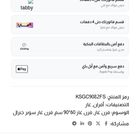
بدون فوائد مع تابي
قسم فاتورتك حتى 4 دفعات
بدون فوائد مع تمارا
دفع آمن بالبطاقات البنكية
مدى، فيزا، وماستركارد
دفع سريع وآمن مع أبل باي
بواسطة Apple Pay
رمز المنتج:
KSGC9082FS
التصنيفات:
أفران
,
غاز
الوسوم:
فرن غاز
,
فرن غاز 60*90 سم
,
فرن غاز سوبر جنرال
مشاركة: