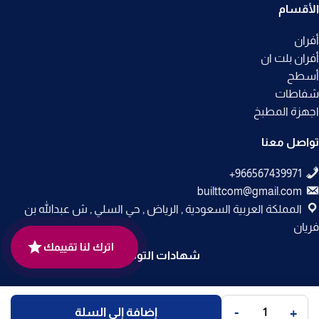
الأقسام
أفران
أفران بلت ان
أسطح
شفاطات
اجهزة المطبخ
تواصل معنا
builttcom@gmail.com
المملكة العربية السعودية , الرياض , حي السلي , ش عبدالله بن
فريان
اترك لنا تقييمك
شهادات التوثيق
جميع الحقوق محفوظة لـ
متجر بلت إن
© 2025.
-
+
إضافة إلى السلة
تم التطوير بواسطة
Code Times
.