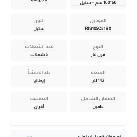
60*100 سم – ستيل
الموديل
اللون
RIS105C81BX
ستيل
النوع
عدد الشعلات
فرن غاز
5 شعلات
السعة
بلد المنشأ
142 لتر
إيطاليا
الضمان الشامل
التصنيف
عامين
أفران
قسم فاتورتك على 4 دفعات