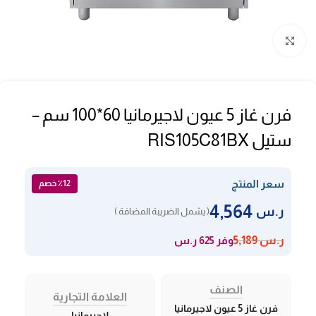
Click to enlarge
فرن غاز 5 عيون لاجيرمانيا 60*100 سم –
ستيل RIS105C81BX
سعر المنتج
٪12 خصم
4,564
ر.س
( يشمل الضريبة المضافة )
وفر 625 ر.س
ر.س
5,189
الصنف
العلامة التجارية
فرن غاز 5 عيون لاجيرمانيا
لاجيرمانيا