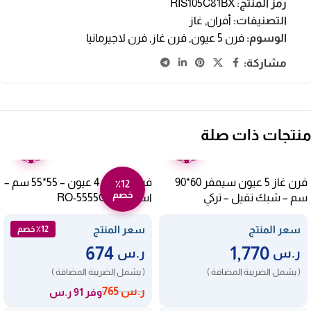
رمز المنتج:
RIS105C81BX
التصنيفات:
أفران
,
غاز
الوسوم:
فرن 5 عيون
,
فرن غاز
,
فرن لاجيرمانيا
مشاركة:
منتجات ذات صلة
ضمان
ضمان
عامين
عامين
فرن غاز 5 عيون سيمفر 60*90
فرن غاز ارو 4 عيون – 55*55 سم –
٪12
خصم
سم – شبك تقيل – تركي
استيل RO-5555GSF
F9502SGWHM-SMF04
سعر المنتج
سعر المنتج
٪12 خصم
674
1,770
ر.س
ر.س
( يشمل الضريبة المضافة )
( يشمل الضريبة المضافة )
ر.س
765
وفر 91 ر.س