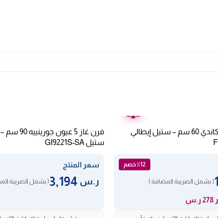
ضمان
عامين
فرن بلت ان غاز كاندي 60 سم – ستيل إيطالي
فرن غاز 5 عيون 
F
ستيل GI9221S-SA
سعر المنتج
٪12 خصم
3,194
ر.س
( يشمل الضريبة المضافة )
( يشمل الضريبة الم
ر.س