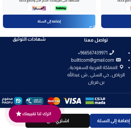
فع لاحقاً
قسّمها على طريقتك، اشترِ الآن وادفع لاحقاً
إضافة إلى السلة
شهادات التوثيق
تواصل معنا
builttcom@gmail.com
المملكة العربية السعودية ,
الرياض , حي السلي , ش عبدالله
بن فريان
اترك لنا تقييمك
إضافة إلى السلة
اشتري الان