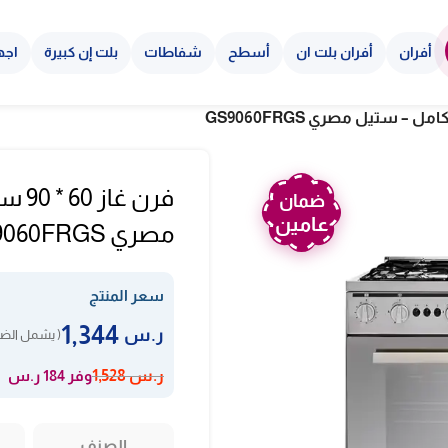
أفران
أفران بلت ان
أسطح
شفاطات
بلت إن كبيرة
اجه
ضمان
عامين
مصري GS9060FRGS
سعر المنتج
1,344
ر.س
( يشمل الضر
وفر 184 ر.س
ر.س
1,528
الصنف