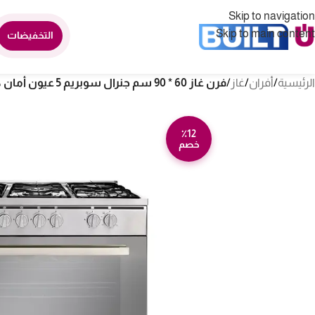
Skip to navigation
Skip to main content
التخفيضات
الرئيسية
/
أفران
/
غاز
/
فرن غاز 60 * 90 سم جنرال سوبريم 5 عيون أمان كامل – ستيل مصري GS9060FRGS
٪12
خصم