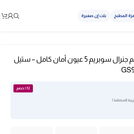
زة المطبخ
بلت إن صغيرة
فرن غاز 60 * 90 سم جنرال سوبريم 5 عيون أمان كامل – ستيل
٪12 خصم
يبة المضافة )