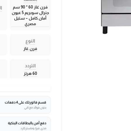
فرن غاز 60 * 90 سم
ال
جنرال سوبريم 5 عيون
أمان كامل – ستيل
مصري
النوع
فرن غاز
التردد
60 هرتز
قسم فاتورتك على 4 دفعات
بدون فوائد مع تابي
دفع آمن بالبطاقات البنكية
مدى، فيزا، وماستركارد