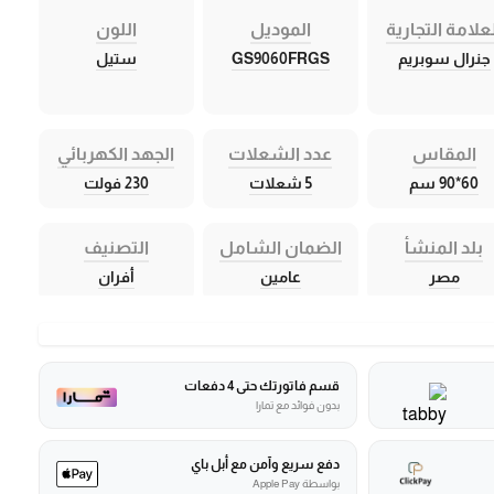
علامة التجارية
الموديل
اللون
جنرال سوبريم
GS9060FRGS
ستيل
المقاس
عدد الشعلات
الجهد الكهربائي
60*90 سم
5 شعلات
230 فولت
بلد المنشأ
الضمان الشامل
التصنيف
مصر
عامين
أفران
قسم فاتورتك حتى 4 دفعات
بدون فوائد مع تمارا
دفع سريع وآمن مع أبل باي
بواسطة Apple Pay