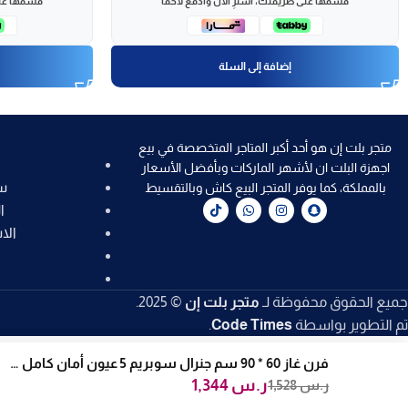
قسّمها على طريقتك، اشترِ الآن وادفع لاحقاً
قسّمها على
إضافة إلى السلة
متجر بلت إن هو أحد أكبر المتاجر المتخصصة في بيع
اجهزة البلت ان لأشهر الماركات وبأفضل الأسعار
س
بالمملكة، كما يوفر المتجر البيع كاش وبالتقسيط
ا
الا
جميع الحقوق محفوظة لـ
متجر بلت إن
© 2025.
تم التطوير بواسطة
Code Times
.
فرن غاز 60 * 90 سم جنرال سوبريم 5 عيون أمان كامل - ستيل مصري GS9060FRGS
ر.س
1,344
ر.س
1,528