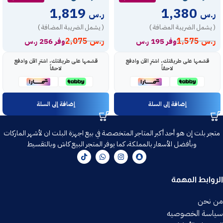
1,819
1,380
ر.س
ر.س
( يشمل الضريبة المضافة )
( يشمل الضريبة المضافة )
ر.س
1,575
ر.س
2,075
وفر 195 ر.س
وفر 256 ر.س
قسّمها على طريقتك، اشترِ الآن وادفع
قسّمها على طريقتك، اشترِ الآن وادفع
لاحقاً
لاحقاً
إضافة إلى السلة
إضافة إلى السلة
متجر بلت إن هو أحد أكبر المتاجر المتخصصة في بيع اجهزة البلت ان لأشهر الماركات
وبأفضل الأسعار بالمملكة، كما يوفر المتجر البيع كاش وبالتقسيط
الروابط المهمة
من نحن
سياسة الخصوصيه