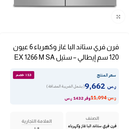
Click to enlarge
فرن فري ستاند البا غاز وكهرباء 6 عيون
120 سم إيطالي – ستيل EX 1266 M SA
سعر المنتج
٪13 خصم
9,662
ر.س
( يشمل الضريبة المضافة )
ر.س
11,094
وفر 1432 ر.س
الصنف
العلامة التجارية
فرن فري ستاند البا غاز وكهرباء
البا