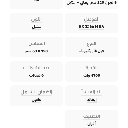
6 عيون 120 سم إيطالي – ستيل
الموديل
اللون
EX 1266 M SA
ستيل
النوع
المقاس
فرن غاز وكهرباء
120 × 60 سم
القدرة
عدد الشعلات
4700 وات
6 شعلات
بلد المنشأ
الضمان الشامل
إيطاليا
عامين
التصنيف
أفران