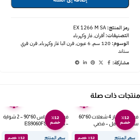
رمز المنتج:
EX 1266 M SA
التصنيفات:
أفران
,
غاز وكهرباء
الوسوم:
120 سم
,
6 عيون
,
فرن البا غاز وكهرباء
,
فرن فري
ستاند
مشاركة:
منتجات ذات صلة
ضمان
ضمان
عامين
عامين
فرن ميديا غاز 4 شعلات 60*60
فرن غاز ارنداس 60*90 – 2 شواية
٪12
٪12
خصم
خصم
سم أمان كامل – فضي
– ديجيتالES9060FSH
24BMG4G057
سعر المنتج
سعر المنتج
٪12 خصم
٪12 خصم