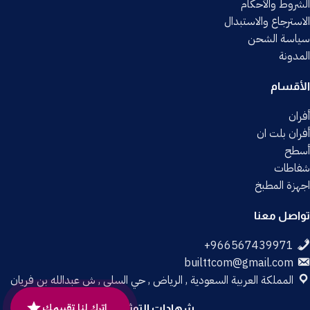
الشروط والأحكام
الاسترجاع والاستبدال
سياسة الشحن
المدونة
الأقسام
أفران
أفران بلت ان
أسطح
شفاطات
اجهزة المطبخ
تواصل معنا
builttcom@gmail.com
المملكة العربية السعودية , الرياض , حي السلي , ش عبدالله بن فريان
اترك لنا تقييمك
شهادات التوثيق