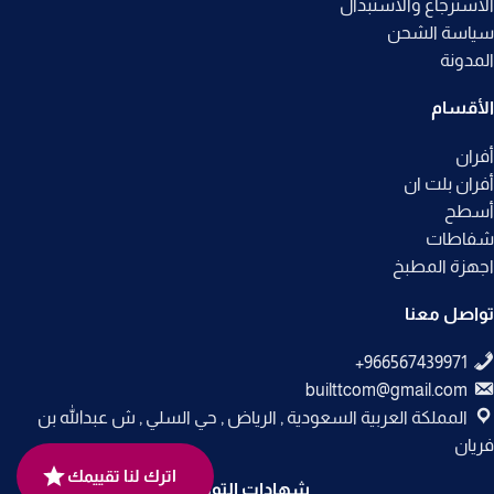
الاسترجاع والاستبدال
سياسة الشحن
المدونة
الأقسام
أفران
أفران بلت ان
أسطح
شفاطات
اجهزة المطبخ
تواصل معنا
builttcom@gmail.com
المملكة العربية السعودية , الرياض , حي السلي , ش عبدالله بن
فريان
اترك لنا تقييمك
شهادات التوثيق