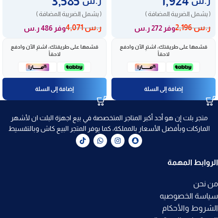
3,585
1,924
ر.س
ر.س
( يشمل الضريبة المضافة )
( يشمل الضريبة المضافة )
ر.س
2,196
ر.س
4,071
وفر 272 ر.س
وفر 486 ر.س
قسّمها على طريقتك، اشترِ الآن وادفع
قسّمها على طريقتك، اشترِ الآن وادفع
لاحقاً
لاحقاً
إضافة إلى السلة
إضافة إلى السلة
متجر بلت إن هو أحد أكبر المتاجر المتخصصة في بيع اجهزة البلت ان لأشهر
الماركات وبأفضل الأسعار بالمملكة، كما يوفر المتجر البيع كاش وبالتقسيط
الروابط المهمة
من نحن
سياسة الخصوصيه
الشروط والأحكام