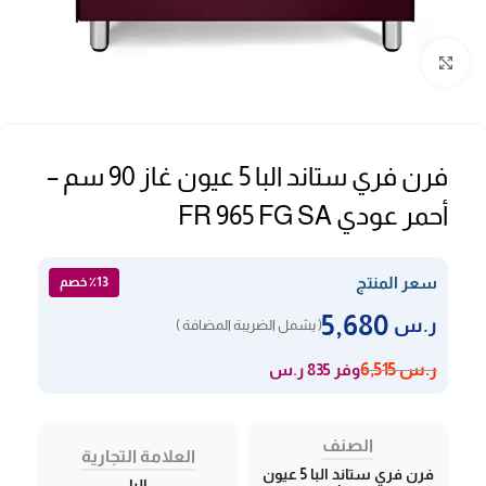
Click to enlarge
فرن فري ستاند البا 5 عيون غاز 90 سم –
أحمر عودي FR 965 FG SA
سعر المنتج
٪13 خصم
5,680
ر.س
( يشمل الضريبة المضافة )
وفر 835 ر.س
ر.س
6,515
الصنف
العلامة التجارية
فرن فري ستاند البا 5 عيون
البا