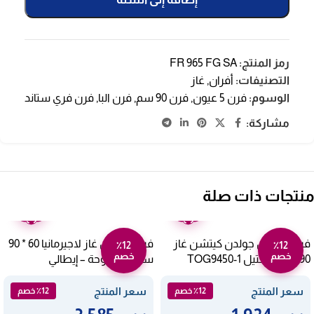
رمز المنتج:
FR 965 FG SA
التصنيفات:
أفران
,
غاز
الوسوم:
فرن 5 عيون
,
فرن 90 سم
,
فرن البا
,
فرن فري ستاند
مشاركة:
منتجات ذات صلة
ضمان
ضمان
عامين
عامين
فرن 5 عيون جولدن كيتشن غاز
فرن 5 عيون غاز لاجيرمانيا 60 * 90
٪12
٪12
خصم
خصم
90 سم – ستيل TOG9450-1
سم مع مروحة – إيطالي
TUS95C81CX/17
سعر المنتج
سعر المنتج
٪12 خصم
٪12 خصم