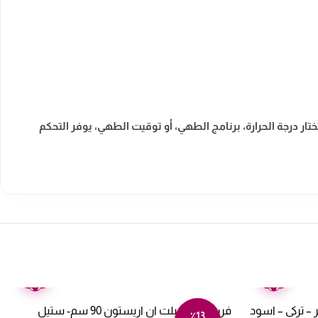
تناهية. سواء كنت تختار درجة الحرارة، برنامج الطهي، أو توقيت الطهي، يوفر التحكم
ضمان
ضمان
عامين
عامين
ت ان كهربائى كوميتل 85 لتر – تركي – اسود
فرن كهرباء بلت ان اريستون 90 سم- ستيل
٪13