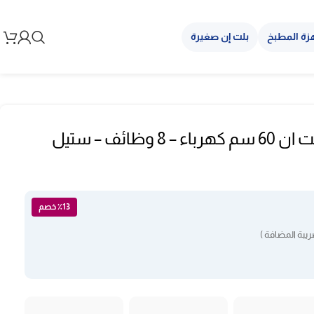
زة المطبخ
بلت إن صغيرة
فرن كتشن لاين بلت ان 60 سم كهرباء – 8 وظائف – ستيل
٪13 خصم
يبة المضافة )