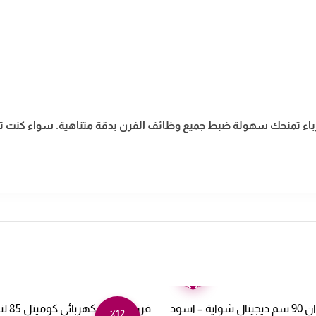
الرقمية باللمس بفرن كتشن لاين بلت ان 60 سم كهرباء تمنحك سهولة ضبط جميع وظائف الفرن بدقة م
ضمان
عامين
فرن غاز البا بلت ان 90 سم ديجيتال شواية – اسود
فرن بل
٪12