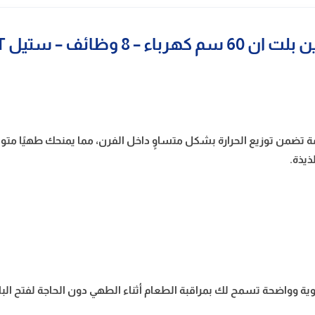
8 وظائف – ستيل KL60ED8FST
اء بمروحة حرارية متقدمة تضمن توزيع الحرارة بشكل متساوٍ داخل الفرن، مما يمنحك ط
ذيذة.
مزودًا بإضاءة داخلية قوية وواضحة تسمح لك بمراقبة الطعام أثناء الطهي دون الحاجة