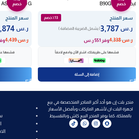
ايطالي B90GGNS
AS ELIO 910 G
خصم
خصم
سعر المنتج
سعر المنتج
٪13 خصم
3,874
3,787
ر.س
ر.س
( يشمل الضريبة المضافة )
ر.س
4,338
ر.س
4,439
وفر 551 ر.س
وفر 565
قسّمها على طريقتك، اشترِ الآن وادفع لاحقاً
قسّمها على
إضافة إلى السلة
متجر بلت إن هو أحد أكبر المتاجر المتخصصة في بيع
اجهزة البلت ان لأشهر الماركات وبأفضل الأسعار
س
بالمملكة، كما يوفر المتجر البيع كاش وبالتقسيط
ا
الا