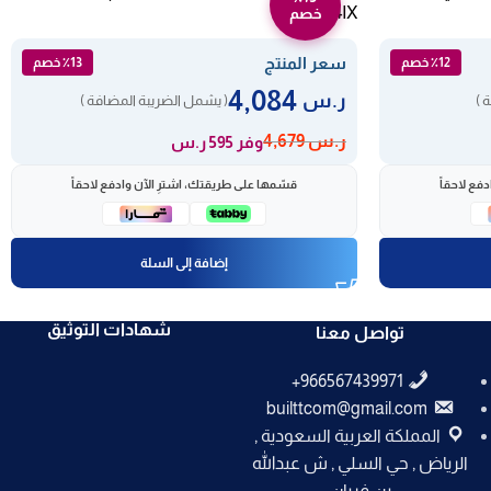
MS644IX
خصم
سعر المنتج
٪12 خصم
٪13 خصم
4,084
ر.س
 )
( يشمل الضريبة المضافة )
ر.س
4,679
وفر 595 ر.س
فع لاحقاً
قسّمها على طريقتك، اشترِ الآن وادفع لاحقاً
إضافة إلى السلة
شهادات التوثيق
تواصل معنا
builttcom@gmail.com
المملكة العربية السعودية ,
الرياض , حي السلي , ش عبدالله
بن فريان