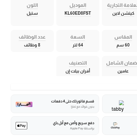
علامة التجارية
الموديل
اللون
كيتشن لاين
KL60ED8FST
ستيل
المقاس
السعة
عدد الوظائف
60 سم
64 لتر
8 وظائف
ضمان الشامل
التصنيف
عامين
أفران بيلت إن
قسم فاتورتك حتى 4 دفعات
بدون فوائد مع تمارا
دفع سريع وآمن مع أبل باي
بواسطة Apple Pay