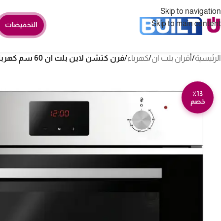
Skip to navigation
Skip to main content
التخفيضات
الرئيسية
/
أفران بلت ان
/
كهرباء
/
فرن كتشن لاين بلت ان 60 سم كهرباء – 8 وظائف – ستيل KL60ED8FST
٪13
خصم