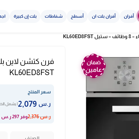
أفران
أفران بلت ان
أسطح
شفاطات
بلت إن كبيرة
اجه
ضمان
عامين
KL60ED8FST
سعر المنتج
2,079
ر.س
( يشمل الضر
وفر 297 ر.س
ر.س
2,376
الصنف