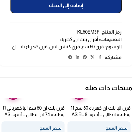
إضافة إلى السلة
رمز المنتج:
KL60EM3F
التصنيفات:
أفران بلت ان
,
كهرباء
الوسوم:
فرن 60 سم
,
فرن كتشن لاين
,
فرن كهرباء بلت ان
مشاركة:
منتجات ذات صلة
ضمان
ضمان
عامين
عامين
فرن البا بلت ان كهرباء 60 سم 11
فرن بلت ان 60 سم البا كهربائى 11
وظيفة ايطالى – أسود AS EL 8
وظيفة 74 لتر ايطالى – أسود AS
EL 11 XLFB 300 RF
XLB
سعر المنتج
سعر المنتج