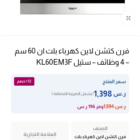
Click to enlarge
فرن كتشن لاين كهرباء بلت ان 60 سم
– 4 وظائف – ستيل KL60EM3F
سعر المنتج
٪12 خصم
1,398
ر.س
( يشمل الضريبة المضافة )
وفر 196 ر.س
ر.س
1,594
الصنف
العلامة التجارية
فرن كتشن لاين كهرباء بلت