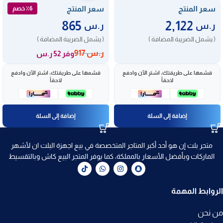
سعر المنتج
سعر المنتج
٪6 خصم
865
2,122
ر.س
ر.س
( يشمل الضريبة المضافة )
( يشمل الضريبة المضافة )
ر.س
917
وفر 52 ر.س
قسّمها على طريقتك، اشترِ الآن وادفع
قسّمها على طريقتك، اشترِ الآن وادفع
لاحقاً
لاحقاً
إضافة إلى السلة
إضافة إلى السلة
متجر بلت إن هو أحد أكبر المتاجر المتخصصة في بيع اجهزة البلت ان لأشهر
الماركات وبأفضل الأسعار بالمملكة، كما يوفر المتجر البيع كاش وبالتقسيط
الروابط المهمة
من نحن