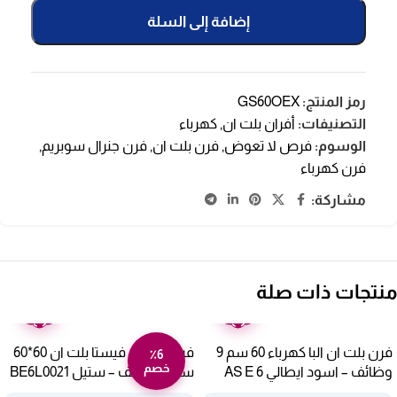
إضافة إلى السلة
رمز المنتج:
GS60OEX
التصنيفات:
أفران بلت ان
,
كهرباء
الوسوم:
فرص لا تعوض
,
فرن بلت ان
,
فرن جنرال سوبريم
,
فرن كهرباء
مشاركة:
منتجات ذات صلة
ضمان
ضمان
عامين
عامين
فرن بلت ان البا كهرباء 60 سم 9
فرن كهرباء فيستا بلت ان 60*60
٪6
خصم
وظائف – اسود ايطالي AS E 6
سم 6 وظائف – ستيل BE6L0021
XLB