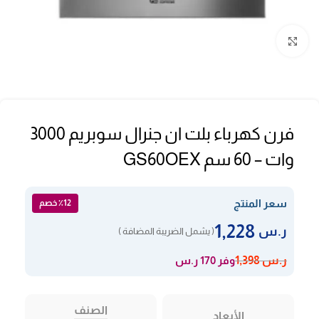
Click to enlarge
فرن كهرباء بلت ان جنرال سوبريم 3000
وات – 60 سم GS60OEX
سعر المنتج
٪12 خصم
1,228
ر.س
( يشمل الضريبة المضافة )
وفر 170 ر.س
ر.س
1,398
الصنف
الأبعاد