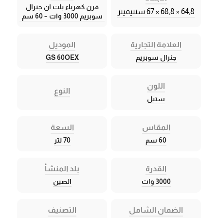
فرن كهرباء بلت ان جنرال
64,8 × 68,8 × 67 سنتيميتر
سوبريم 3000 وات – 60 سم
العلامة التجارية
الموديل
جنرال سوبريم
GS 60OEX
اللون
النوع
ستيل
المقاس
السعة
60 سم
70 لتر
القدرة
بلد المنشأ
3000 وات
الصين
الضمان الشامل
التصنيف