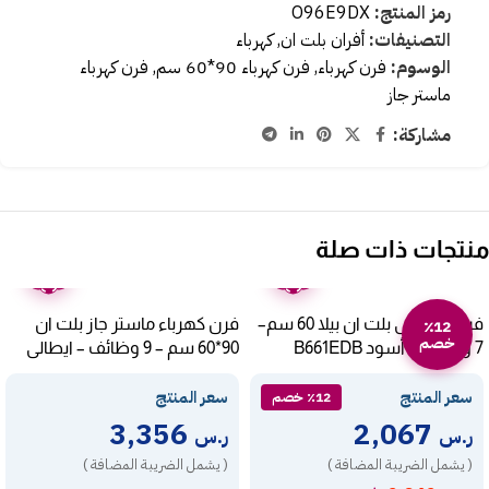
رمز المنتج:
O96E9DX
التصنيفات:
أفران بلت ان
,
كهرباء
الوسوم:
فرن كهرباء
,
فرن كهرباء 90*60 سم
,
فرن كهرباء
ماستر جاز
مشاركة:
منتجات ذات صلة
ضمان
ضمان
عامين
عامين
فرن كهربائى بلت ان بيلا 60 سم–
فرن كهرباء ماستر جاز بلت ان
٪12
خصم
7 وظائف – أسود B661EDB
90*60 سم – 9 وظائف – ايطالى
O96E9MX
سعر المنتج
سعر المنتج
٪12 خصم
3,356
2,067
ر.س
ر.س
( يشمل الضريبة المضافة )
( يشمل الضريبة المضافة )