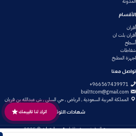
المدونة
الأقسام
أفران
أفران بلت ان
أسطح
شفاطات
اجهزة المطبخ
تواصل معنا
builttcom@gmail.com
المملكة العربية السعودية , الرياض , حي السلي , ش عبدالله بن فريان
اترك لنا تقييمك
شهادات التوثيق
جميع الحقوق محفوظة لـ
متجر بلت إن
© 2025.