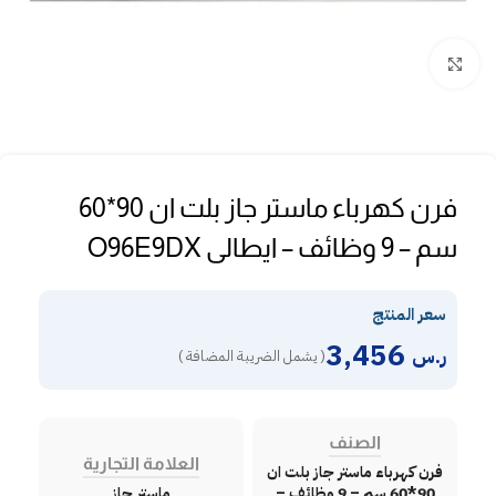
Click to enlarge
فرن كهرباء ماستر جاز بلت ان 90*60
سم – 9 وظائف – ايطالى O96E9DX
سعر المنتج
3,456
ر.س
( يشمل الضريبة المضافة )
الصنف
العلامة التجارية
فرن كهرباء ماستر جاز بلت ان
90*60 سم – 9 وظائف –
ماستر جاز