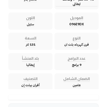
ايطالى
الموديل
اللون
O96E9DX
ستيل
النوع
السعة
فرن كهرباء بلت ان
131 لتر
عدد البرامج
بلد المنشأ
9 برامج
إيطاليا
الضمان الشامل
التصنيف
عامين
أفران بيلت إن