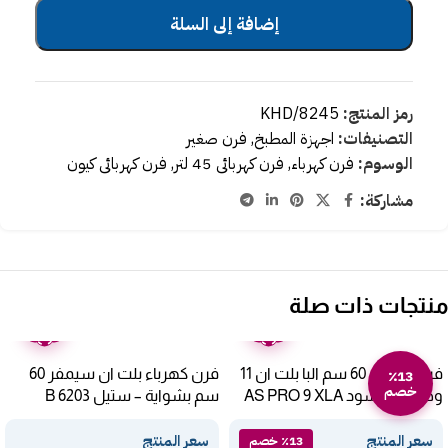
إضافة إلى السلة
رمز المنتج:
KHD/8245
التصنيفات:
اجهزة المطبخ
,
فرن صغير
الوسوم:
فرن كهرباء
,
فرن كهربائى 45 لتر
,
فرن كهربائى كيون
مشاركة:
منتجات ذات صلة
ضمان
ضمان
عامين
عامين
فرن كهرباء 60 سم البا بلت ان 11
فرن كهرباء بلت ان سيمفر 60
٪13
خصم
وظيفة – اسود AS PRO 9 XLA
سم بشواية – ستيل B 6203
ZERM
سعر المنتج
سعر المنتج
٪13 خصم