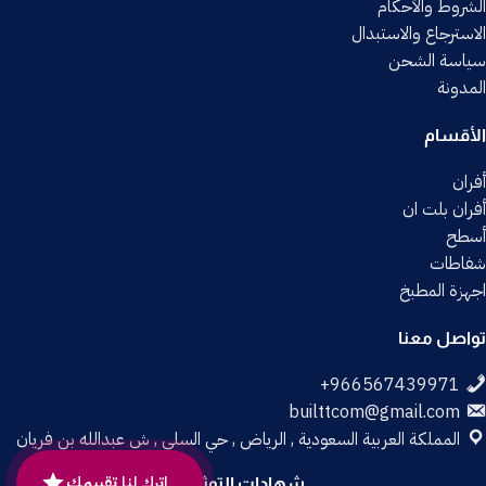
الشروط والأحكام
الاسترجاع والاستبدال
سياسة الشحن
المدونة
الأقسام
أفران
أفران بلت ان
أسطح
شفاطات
اجهزة المطبخ
تواصل معنا
builttcom@gmail.com
المملكة العربية السعودية , الرياض , حي السلي , ش عبدالله بن فريان
اترك لنا تقييمك
شهادات التوثيق