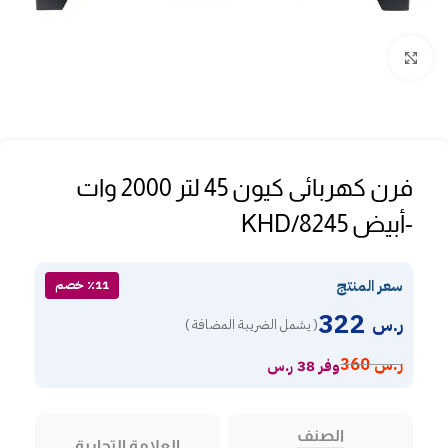
Click to enlarge
فرن كهربائى كيون 45 لتر 2000 وات
-أبيض KHD/8245
سعر المنتج
٪11 خصم
322
ر.س
( يشمل الضريبة المضافة )
ر.س
360
وفر 38 ر.س
الصنف
العلامة التجارية