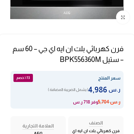
Click to enlarge
فرن كهربائي بلت ان ايه اي جي – 60 سم
– ستيل BPK556360M
سعر المنتج
٪13 خصم
4,986
ر.س
( يشمل الضريبة المضافة )
وفر 718 ر.س
ر.س
5,704
الصنف
العلامة التجارية
فرن كهربائي بلت ان ايه اي
AEG