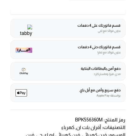
قسم فاتورتك على 4 دفعات
بدون فوائد مع تابي
قسم فاتورتك حتى 4 دفعات
بدون فوائد مع تمارا
دفع آمن بالبطاقات البنكية
مدى، فيزا، وماستركارد
دفع سريع وآمن مع أبل باي
بواسطة Apple Pay
رمز المنتج:
BPK556360M
التصنيفات:
أفران بلت ان
,
كهرباء
الوسوم:
فرن كهربائي
,
فرن كهربائي ايه اي جي
,
فرن