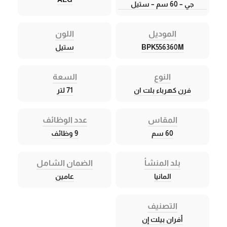
جي – 60 سم – ستيل
الموديل
اللون
BPK556360M
ستيل
النوع
السعة
فرن كهرباء بلت ان
71 لتر
المقاس
عدد الوظائف
60 سم
9 وظائف
بلد المنشأ
الضمان الشامل
المانيا
عامين
التصنيف
أفران بيلت إن