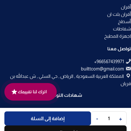
أفران
أفران بلت ان
أسطح
شفاطات
اجهزة المطبخ
تواصل معنا
builttcom@gmail.com
المملكة العربية السعودية , الرياض , حي السلي , ش عبدالله بن
فريان
اترك لنا تقييمك
شهادات التوثيق
جميع الحقوق محفوظة لـ
متجر بلت إن
© 2025.
-
+
إضافة إلى السلة
تم التطوير بواسطة
Code Times
.