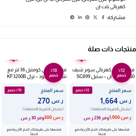
كهربائي بلت ان
مشاركة:
منتجات ذات صلة
ضمان
ضمان
عامين
عامين
فرن ايطالي كهربائي سوبر شيف
فرن كهربائي كومتيل 36 لتر مع
٪10
٪12
خصم
خصم
60 سم بلت ان – ستيل SC699
شواية – أسود – تركي KF3200B
E11MM
سعر المنتج
سعر المنتج
٪12 خصم
٪10 خصم
270
1,664
ر.س
ر.س
( يشمل الضريبة المضافة )
( يشمل الضريبة المضافة )
ر.س
1,900
ر.س
300
وفر 236 ر.س
وفر 30 ر.س
قسّمها على طريقتك، اشترِ الآن وادفع
قسّمها على طريقتك، اشترِ الآن وادفع
لاحقاً
لاحقاً