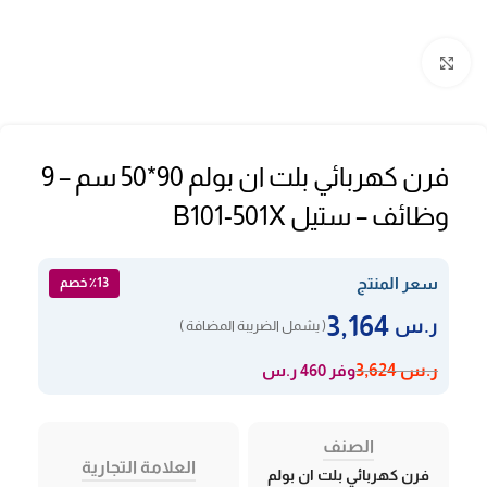
Click to enlarge
فرن كهربائي بلت ان بولم 90*50 سم – 9
وظائف – ستيل B101-501X
سعر المنتج
٪13 خصم
3,164
ر.س
( يشمل الضريبة المضافة )
وفر 460 ر.س
ر.س
3,624
الصنف
العلامة التجارية
فرن كهربائي بلت ان بولم