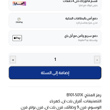
قسم فاتورتك حتى 4 دفعات
بدون فوائد مع تمارا
دفع آمن بالبطاقات البنكية
مدى، فيزا، وماستركارد
دفع سريع وآمن مع أبل باي
بواسطة Apple Pay
+
-
إضافة إلى السلة
رمز المنتج:
B101-501X
التصنيفات:
أفران بلت ان
,
كهرباء
الوسوم:
فرن 9 وظائف
,
فرن بلت ان
,
فرن بولم
,
فرن