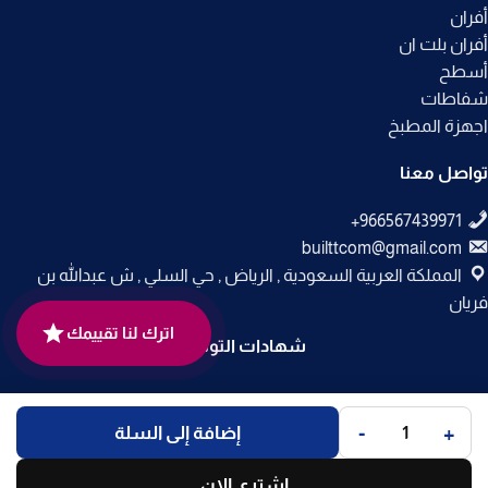
أفران
أفران بلت ان
أسطح
شفاطات
اجهزة المطبخ
تواصل معنا
builttcom@gmail.com
المملكة العربية السعودية , الرياض , حي السلي , ش عبدالله بن
فريان
اترك لنا تقييمك
شهادات التوثيق
جميع الحقوق محفوظة لـ
متجر بلت إن
© 2025.
-
+
إضافة إلى السلة
تم التطوير بواسطة
Code Times
.
اشتري الان