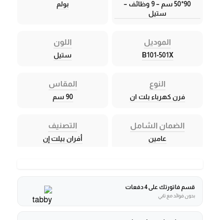
90*50 سم – 9 وظائف –
بولم
ستيل
الموديل
اللون
B101-501X
ستيل
النوع
المقاس
فرن كهرباء بلت ان
90 سم
الضمان الشامل
التصنيف
عامين
أفران بيلت إن
قسم فاتورتك على 4 دفعات
بدون فوائد مع تابي