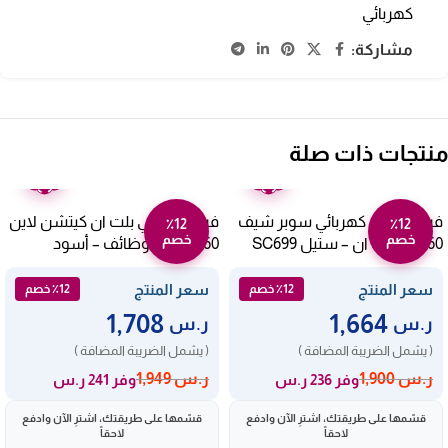
كهربائي
مشاركة:
منتجات ذات صلة
ضمان
ضمان
عامين
عامين
فرن ايطالي كهربائي سوبر شيف
فرن كهربائي بلت ان كيتشن لاين
٪12
٪12
خصم
خصم
60 سم بلت ان – ستيل SC699
60 سم – 6 وظائف – أسود
FE6V063AGN.K
E11MM
سعر المنتج
سعر المنتج
٪12 خصم
٪12 خصم
1,708
1,664
ر.س
ر.س
( يشمل الضريبة المضافة )
( يشمل الضريبة المضافة )
ر.س
1,900
ر.س
1,949
وفر 236 ر.س
وفر 241 ر.س
قسّمها على طريقتك، اشترِ الآن وادفع
قسّمها على طريقتك، اشترِ الآن وادفع
لاحقاً
لاحقاً