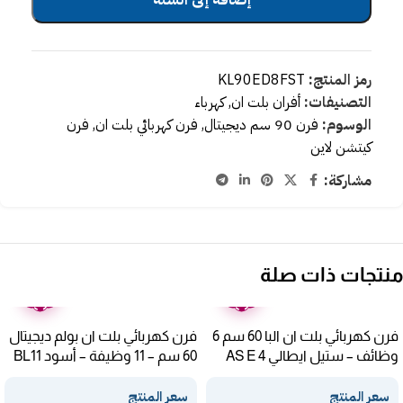
رمز المنتج:
KL90ED8FST
التصنيفات:
أفران بلت ان
,
كهرباء
الوسوم:
فرن 90 سم ديجيتال
,
فرن كهربائي بلت ان
,
فرن
كيتشن لاين
مشاركة:
منتجات ذات صلة
ضمان
ضمان
عامين
عامين
فرن كهربائي بلت ان البا 60 سم 6
فرن كهربائي بلت ان بولم ديجيتال
وظائف – ستيل ايطالي AS E 4
60 سم – 11 وظيفة – أسود BL11
TOUCH-B
XLX
سعر المنتج
سعر المنتج