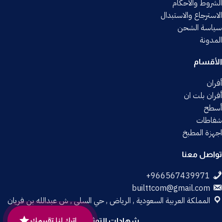
الشروط والأحكام
الاسترجاع والاستبدال
سياسة الشحن
المدونة
الأقسام
أفران
أفران بلت ان
أسطح
شفاطات
اجهزة المطبخ
تواصل معنا
builttcom@gmail.com
المملكة العربية السعودية , الرياض , حي السلي , ش عبدالله بن فريان
اترك لنا تقييمك
شهادات التوثيق