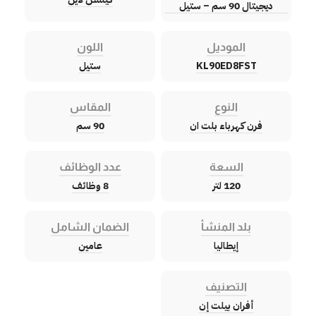
ديجيتال 90 سم – ستيل
الموديل
اللون
KL90ED8FST
ستيل
النوع
المقاس
فرن كهرباء بلت ان
90 سم
السعة
عدد الوظائف
120 لتر
8 وظائف
بلد المنشأ
الضمان الشامل
إيطاليا
عامين
التصنيف
أفران بيلت إن