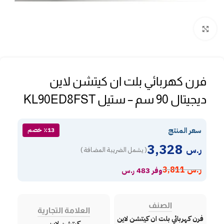
Click to enlarge
فرن كهربائي بلت ان كيتشن لاين
ديجيتال 90 سم – ستيل KL90ED8FST
سعر المنتج
٪13 خصم
3,328
ر.س
( يشمل الضريبة المضافة )
ر.س
3,811
وفر 483 ر.س
الصنف
العلامة التجارية
فرن كهربائي بلت ان كيتشن لاين
كيتشن لاين