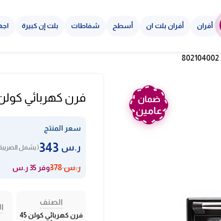
أفران
أفران بلت ان
أسطح
شفاطات
بلت إن كبيرة
اجه
فرن كهربائي كولن 45 لتر – أسود 2104002
ضمان
عامين
سعر المنتج
343
ر.س
( يشمل الضريبة 
وفر 35 ر.س
ر.س
378
الصنف
ال
فرن كهربائي كولن 45