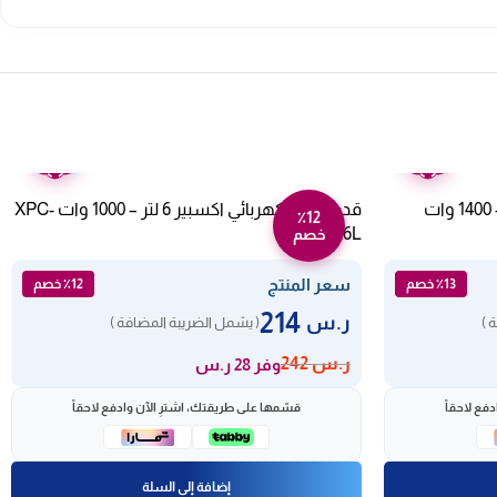
ضمان
ضمان
عامين
عامين
قدر ضغط كهربائي اكسبير 10 لتر – 1400 وات
قدر ضغط كهربائي اكسبير 6 لتر – 1000 وات XPC-
٪12
1100-206L
خصم
سعر المنتج
٪13 خصم
٪12 خصم
214
ر.س
 )
( يشمل الضريبة المضافة )
ر.س
242
وفر 28 ر.س
فع لاحقاً
قسّمها على طريقتك، اشترِ الآن وادفع لاحقاً
إضافة إلى السلة