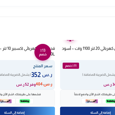
ضمان
عامين
ميكروويف كولن كهربائي 20 لتر 1100 وات – أسود
٪13
XPC-14-10L
خصم
سعر المنتج
٪11 خصم
352
ر.س
يشمل الضريبة المضافة )
( يشمل الضريبة المضافة
ر.س
404
وفر 52 ر.س
 طريقتك، اشترِ الآن وادفع لاحقاً
قسّمها على طريقتك، اشترِ الآن واد
إضافة إلى السلة
إضافة إلى السلة