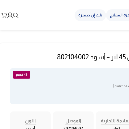
زة المطبخ
بلت إن صغيرة
80
٪9 خصم
المضافة )
علامة التجارية
الموديل
اللون
كولن
802104002
أسود