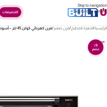
Skip to navigation
Skip to main content
التخفيضات
الرئيسية
/
اجهزة المطبخ
/
فرن صغير
/
فرن كهربائي كولن 45 لتر – أسود 802104002
SOLD OUT
٪9
خصم