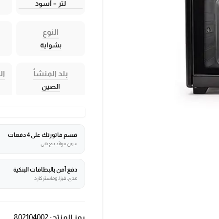
لتر – أسود
النوع
بشواية
بلد المنشأ
ال
الصين
قسم فاتورتك على 4 دفعات
بدون فوائد مع تابي
دفع آمن بالبطاقات البنكية
مدى، فيزا، وماستركارد
رمز المنتج:
802104002