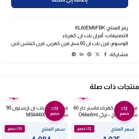
رمز المنتج:
KL60EM6FBK
التصنيفات:
أفران بلت ان
,
كهرباء
الوسوم:
فرن بلت ان 60 سم
,
فرن كهربي
,
فرن كيتشن لاين
مشاركة:
منتجات ذات صلة
ضمان
ضمان
عامين
عامين
فرن بلت ان كهرباء ماستر جاز 60
فرن كهرباء بلت ان اريستون 90
٪13
٪12
خصم
خصم
سم – 7 برامج – تركي O66e6mt
سم- ستيل MS644IX
سعر المنتج
سعر المنتج
٪12 خصم
٪13 خصم