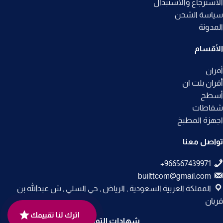
الاسترجاع والاستبدال
سياسة الشحن
المدونة
الأقسام
أفران
أفران بلت ان
أسطح
شفاطات
اجهزة المطبخ
تواصل معنا
builttcom@gmail.com
المملكة العربية السعودية , الرياض , حي السلي , ش عبدالله بن
فريان
اترك لنا تقييمك
شهادات التوثيق