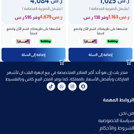
4,084
1,025
ر.س
ر.س
( يشمل الضريبة المضافة )
( يشمل الضريبة المضافة )
ر.س
1,163
ر.س
4,679
وفر 138 ر.س
وفر 595 ر.س
قسّمها على طريقتك، اشترِ الآن وادفع
قسّمها على طريقتك، اشترِ الآن وادفع
لاحقاً
لاحقاً
إضافة إلى السلة
إضافة إلى السلة
متجر بلت إن هو أحد أكبر المتاجر المتخصصة في بيع اجهزة البلت ان لأشهر
الماركات وبأفضل الأسعار بالمملكة، كما يوفر المتجر البيع كاش وبالتقسيط
الروابط المهمة
من نحن
سياسة الخصوصيه
الشروط والأحكام