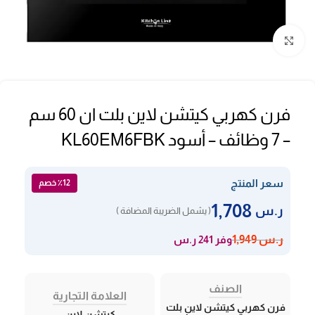
Click to enlarge
فرن كهربي كيتشن لاين بلت ان 60 سم
– 7 وظائف – أسود KL60EM6FBK
سعر المنتج
٪12 خصم
1,708
ر.س
( يشمل الضريبة المضافة )
وفر 241 ر.س
ر.س
1,949
الصنف
العلامة التجارية
فرن كهربي كيتشن لاين بلت
كيتشن لاين