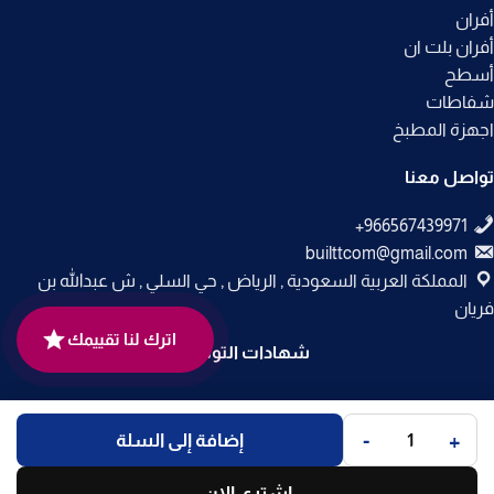
أفران
أفران بلت ان
أسطح
شفاطات
اجهزة المطبخ
تواصل معنا
builttcom@gmail.com
المملكة العربية السعودية , الرياض , حي السلي , ش عبدالله بن
فريان
اترك لنا تقييمك
شهادات التوثيق
جميع الحقوق محفوظة لـ
متجر بلت إن
© 2025.
-
+
إضافة إلى السلة
تم التطوير بواسطة
Code Times
.
اشتري الان