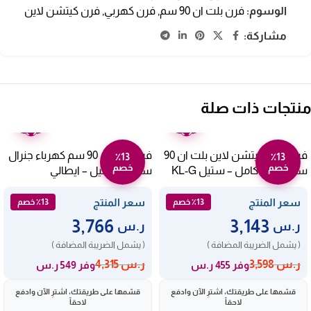
الوسوم:
فرن بلت ان 90 سم
,
فرن كهربي
,
فرن كيتشن لاين
مشاركة:
منتجات ذات صلة
ضمان
ضمان
عامين
عامين
فرن الغاز كيتشن لاين بلت ان 90
فرن بلت ان 90 سم كهرباء جنرال
٪13
٪13
خصم
خصم
سم – أمان كامل – ستيل KL-G
سوبريم ستيل – ايطالي
GSO909IEDM
904
سعر المنتج
سعر المنتج
٪13 خصم
٪13 خصم
3,766
3,143
ر.س
ر.س
( يشمل الضريبة المضافة )
( يشمل الضريبة المضافة )
ر.س
3,598
ر.س
4,315
وفر 455 ر.س
وفر 549 ر.س
قسّمها على طريقتك، اشترِ الآن وادفع
قسّمها على طريقتك، اشترِ الآن وادفع
لاحقاً
لاحقاً