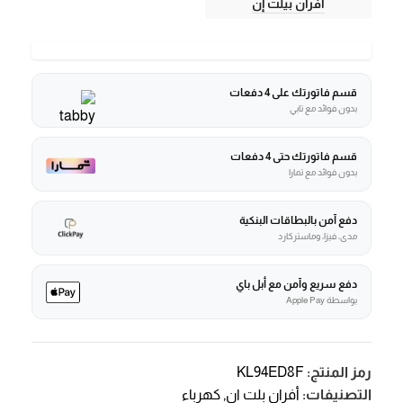
أفران بيلت إن
قسم فاتورتك على 4 دفعات
بدون فوائد مع تابي
قسم فاتورتك حتى 4 دفعات
بدون فوائد مع تمارا
دفع آمن بالبطاقات البنكية
مدى، فيزا، وماستركارد
دفع سريع وآمن مع أبل باي
بواسطة Apple Pay
رمز المنتج:
KL94ED8F
التصنيفات:
أفران بلت ان
,
كهرباء