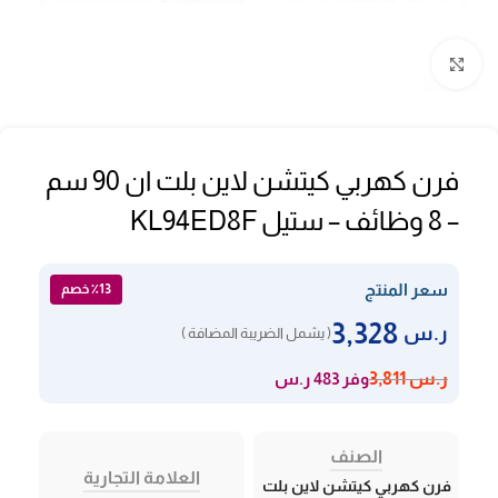
Click to enlarge
فرن كهربي كيتشن لاين بلت ان 90 سم
– 8 وظائف – ستيل KL94ED8F
سعر المنتج
٪13 خصم
3,328
ر.س
( يشمل الضريبة المضافة )
وفر 483 ر.س
ر.س
3,811
الصنف
العلامة التجارية
فرن كهربي كيتشن لاين بلت